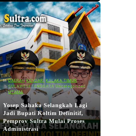
In
DAERAH
KENDARI
KOLAKA TIMUR
SULAWESI TENGGARA
Uncategorized
UTAMA
Yosep Sahaka Selangkah Lagi
Jadi Bupati Koltim Definitif,
Pemprov Sultra Mulai Proses
Administrasi