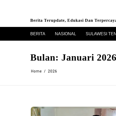
Skip
to
content
Berita Terupdate, Edukasi Dan Terpercay
BERITA
NASIONAL
SULAWESI TE
Bulan:
Januari 202
Home
2026