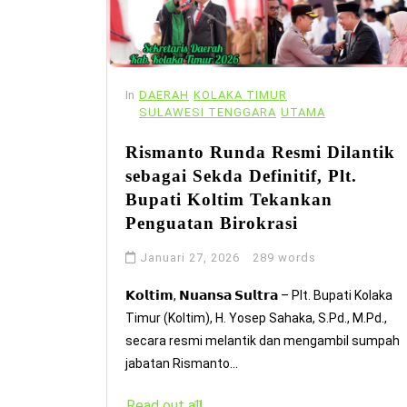
In
DAERAH
KOLAKA TIMUR
SULAWESI TENGGARA
UTAMA
Rismanto Runda Resmi Dilantik
sebagai Sekda Definitif, Plt.
Bupati Koltim Tekankan
Penguatan Birokrasi
Januari 27, 2026
289 words
𝗞𝗼𝗹𝘁𝗶𝗺, 𝗡𝘂𝗮𝗻𝘀𝗮 𝗦𝘂𝗹𝘁𝗿𝗮 – Plt. Bupati Kolaka
Timur (Koltim), H. Yosep Sahaka, S.Pd., M.Pd.,
secara resmi melantik dan mengambil sumpah
jabatan Rismanto...
Read out all