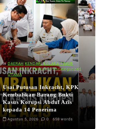
In
DAERAH
KENDARI
KOLAKA TIMUR
SULAWESI TENGGARA
Uncategorized
UTAMA
Usai Putusan Inkracht, KPK
Kembalikan Barang Bukti
Kasus Korupsi Abdul Azis
kepada 14 Penerima
Agustus 5, 2026
0
658 words