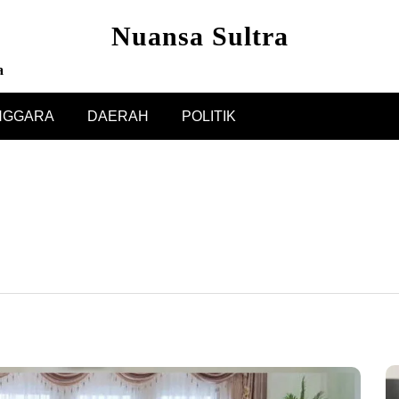
Nuansa Sultra
a
NGGARA
DAERAH
POLITIK
6