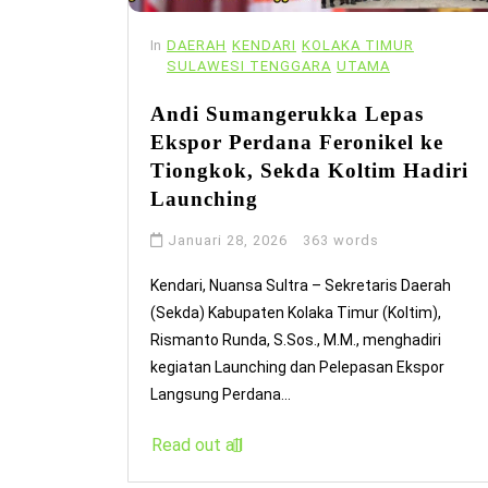
In
DAERAH
KENDARI
KOLAKA TIMUR
SULAWESI TENGGARA
UTAMA
Andi Sumangerukka Lepas
Ekspor Perdana Feronikel ke
Tiongkok, Sekda Koltim Hadiri
Launching
Januari 28, 2026
363 words
Kendari, Nuansa Sultra – Sekretaris Daerah
(Sekda) Kabupaten Kolaka Timur (Koltim),
Rismanto Runda, S.Sos., M.M., menghadiri
kegiatan Launching dan Pelepasan Ekspor
Langsung Perdana...
Read out all