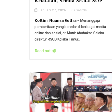
Kelalaian, Semua Sesuai SOP
Januari 27, 2026
502 words
𝗞𝗼𝗹𝘁𝗶𝗺, 𝗡𝘂𝗮𝗻𝘀𝗮 𝗦𝘂𝗹𝘁𝗿𝗮 – Menanggapi
pemberitaan yang beredar di berbagai media
online dan sosial, dr. Munir Abubakar, Selaku
direktur RSUD Kolaka Timur...
Read out all