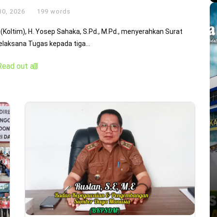
30, 2026
199 words
 (Koltim), H. Yosep Sahaka, S.Pd., M.Pd., menyerahkan Surat
laksana Tugas kepada tiga...
Read out all