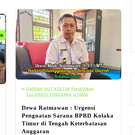
In
DAERAH
HUT KOLTIM
Pendidikan
SULAWESI TENGGARA
UTAMA
Dewa Ratmawan : Urgensi
Penguatan Sarana BPBD Kolaka
Timur di Tengah Keterbatasan
Anggaran