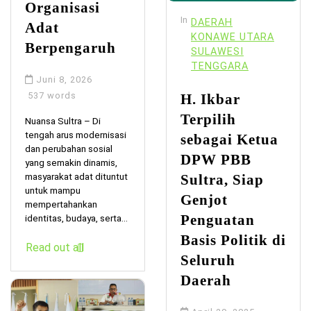
Organisasi
In
DAERAH
Adat
KONAWE UTARA
Berpengaruh
SULAWESI
TENGGARA
Juni 8, 2026
537 words
H. Ikbar
Terpilih
Nuansa Sultra – Di
tengah arus modernisasi
sebagai Ketua
dan perubahan sosial
DPW PBB
yang semakin dinamis,
masyarakat adat dituntut
Sultra, Siap
untuk mampu
Genjot
mempertahankan
Penguatan
identitas, budaya, serta...
Basis Politik di
Read out all
Seluruh
Daerah