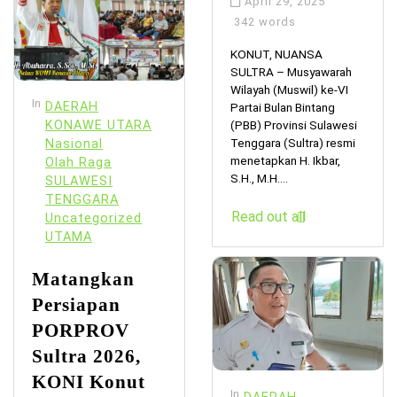
April 29, 2025
342 words
KONUT, NUANSA
SULTRA – Musyawarah
Wilayah (Muswil) ke-VI
In
DAERAH
Partai Bulan Bintang
KONAWE UTARA
(PBB) Provinsi Sulawesi
Tenggara (Sultra) resmi
Nasional
menetapkan H. Ikbar,
Olah Raga
S.H., M.H....
SULAWESI
TENGGARA
Read out all
Uncategorized
UTAMA
Matangkan
Persiapan
PORPROV
Sultra 2026,
KONI Konut
In