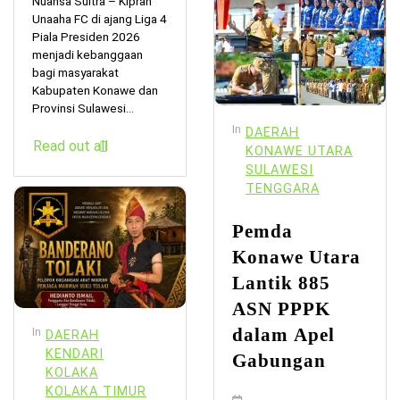
Nuansa Sultra – Kiprah
Unaaha FC di ajang Liga 4
Piala Presiden 2026
menjadi kebanggaan
bagi masyarakat
Kabupaten Konawe dan
Provinsi Sulawesi...
In
DAERAH
Read out all
KONAWE UTARA
SULAWESI
TENGGARA
Pemda
Konawe Utara
Lantik 885
ASN PPPK
dalam Apel
In
DAERAH
KENDARI
Gabungan
KOLAKA
KOLAKA TIMUR