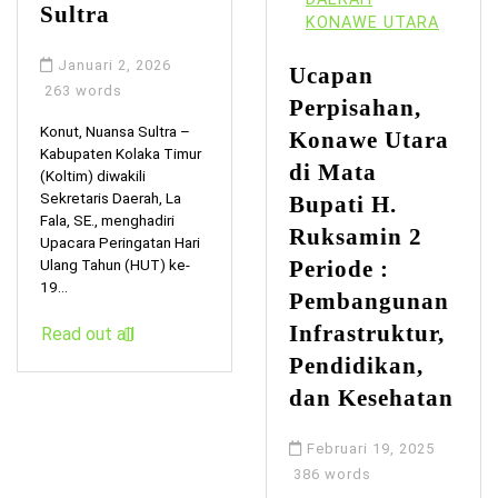
Sultra
KONAWE UTARA
Januari 2, 2026
Ucapan
263 words
Perpisahan,
Konut, Nuansa Sultra –
Konawe Utara
Kabupaten Kolaka Timur
di Mata
(Koltim) diwakili
Sekretaris Daerah, La
Bupati H.
Fala, SE., menghadiri
Ruksamin 2
Upacara Peringatan Hari
Ulang Tahun (HUT) ke-
Periode :
19...
Pembangunan
Infrastruktur,
Read out all
Pendidikan,
dan Kesehatan
Februari 19, 2025
386 words