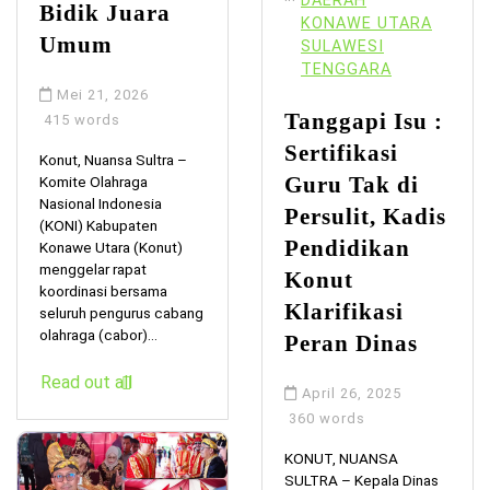
DAERAH
Bidik Juara
KONAWE UTARA
Umum
SULAWESI
TENGGARA
Mei 21, 2026
Tanggapi Isu :
415 words
Sertifikasi
Konut, Nuansa Sultra –
Guru Tak di
Komite Olahraga
Nasional Indonesia
Persulit, Kadis
(KONI) Kabupaten
Pendidikan
Konawe Utara (Konut)
menggelar rapat
Konut
koordinasi bersama
Klarifikasi
seluruh pengurus cabang
olahraga (cabor)...
Peran Dinas
Read out all
April 26, 2025
360 words
KONUT, NUANSA
SULTRA – Kepala Dinas