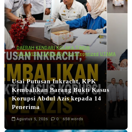
In
DAERAH
KENDARI
KOLAKA TIMUR
SULAWESI TENGGARA
Uncategorized
UTAMA
Usai Putusan Inkracht, KPK
Kembalikan Barang Bukti Kasus
Korupsi Abdul Azis kepada 14
Penerima
Agustus 5, 2026
0
658 words