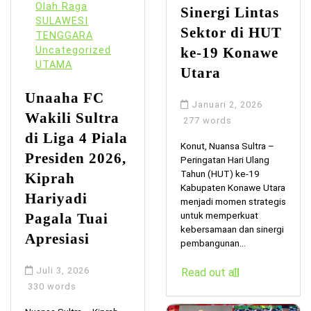
Olah Raga
Sinergi Lintas
SULAWESI
Sektor di HUT
TENGGARA
Uncategorized
ke-19 Konawe
UTAMA
Utara
Unaaha FC
Januari 2, 2026
Wakili Sultra
277 words
di Liga 4 Piala
Konut, Nuansa Sultra –
Presiden 2026,
Peringatan Hari Ulang
Tahun (HUT) ke-19
Kiprah
Kabupaten Konawe Utara
Hariyadi
menjadi momen strategis
untuk memperkuat
Pagala Tuai
kebersamaan dan sinergi
Apresiasi
pembangunan...
Juli 3, 2026
Read out all
330 words