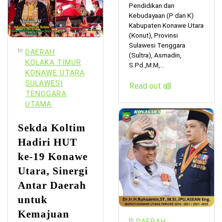
Pendidikan dan
Kebudayaan (P dan K)
Kabupaten Konawe Utara
(Konut), Provinsi
Sulawesi Tenggara
In
DAERAH
(Sultra), Asmadin,
KOLAKA TIMUR
S.Pd.,M.M,...
KONAWE UTARA
SULAWESI
Read out all
TENGGARA
UTAMA
Sekda Koltim
Hadiri HUT
ke-19 Konawe
Utara, Sinergi
Antar Daerah
untuk
Kemajuan
In
DAERAH