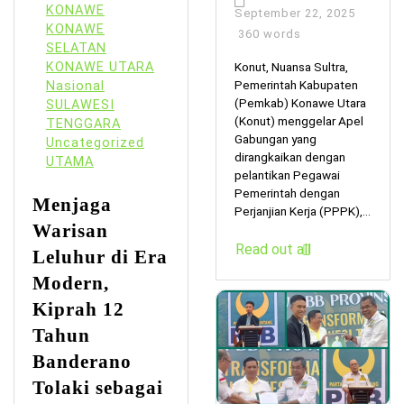
KONAWE
September 22, 2025
KONAWE
360 words
SELATAN
KONAWE UTARA
Konut, Nuansa Sultra,
Pemerintah Kabupaten
Nasional
(Pemkab) Konawe Utara
SULAWESI
(Konut) menggelar Apel
TENGGARA
Gabungan yang
Uncategorized
dirangkaikan dengan
UTAMA
pelantikan Pegawai
Pemerintah dengan
Menjaga
Perjanjian Kerja (PPPK),...
Warisan
Read out all
Leluhur di Era
Modern,
Kiprah 12
Tahun
Banderano
Tolaki sebagai