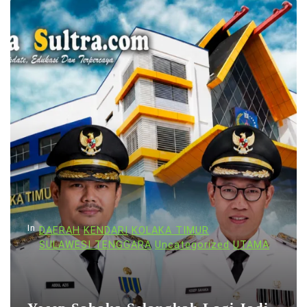
In
DAERAH
KENDARI
KOLAKA TIMUR
SULAWESI TENGGARA
Uncategorized
UTAMA