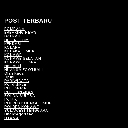
POST TERBARU
BOMBANA
(4)
BREAKING NEWS
(81)
DAERAH
(566)
HUT KOLTIM
(18)
KENDARI
(104)
KOLAKA
(21)
KOLAKA TIMUR
(527)
KONAWE
(34)
KONAWE SELATAN
(18)
KONAWE UTARA
(10)
Nasional
(101)
NUANSA FOOTBALL
(8)
Olah Raga
(12)
Opini
(5)
PARIWISATA
(11)
Pendidikan
(17)
PERTANIAN
(23)
PERTERNAKAN
(7)
POLDA SULTRA
(33)
Politik
(8)
POLRES KOLAKA TIMUR
(100)
POLRES KONAWE
(9)
SULAWESI TENGGARA
(575)
Uncategorized
(115)
UTAMA
(180)