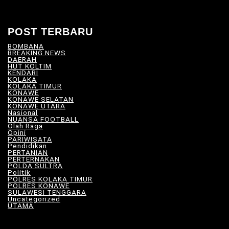
POST TERBARU
BOMBANA
(4)
BREAKING NEWS
(81)
DAERAH
(570)
HUT KOLTIM
(18)
KENDARI
(104)
KOLAKA
(21)
KOLAKA TIMUR
(531)
KONAWE
(34)
KONAWE SELATAN
(18)
KONAWE UTARA
(10)
Nasional
(101)
NUANSA FOOTBALL
(9)
Olah Raga
(13)
Opini
(6)
PARIWISATA
(11)
Pendidikan
(17)
PERTANIAN
(23)
PERTERNAKAN
(7)
POLDA SULTRA
(33)
Politik
(8)
POLRES KOLAKA TIMUR
(101)
POLRES KONAWE
(9)
SULAWESI TENGGARA
(579)
Uncategorized
(118)
UTAMA
(182)