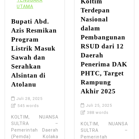
TENGGARA
Koltim
UTAMA
Terdepan
Nasional
Bupati Abd.
dalam
Azis Resmikan
Pembangunan
Program
RSUD dari 12
Listrik Masuk
Daerah
Sawah dan
Penerima DAK
Serahkan
PHTC, Target
Alsintan di
Rampung
Atolanu
Akhir 2025
Juli 28, 2025
Juli 25, 2025
545 words
388 words
KOLTIM, NUANSA
SULTRA –
KOLTIM, NUANSA
Pemerintah Daerah
SULTRA –
(Pemda) Kolaka
Pemerintah