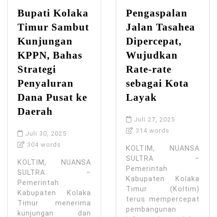
Bupati Kolaka
Pengaspalan
Timur Sambut
Jalan Tasahea
Kunjungan
Dipercepat,
KPPN, Bahas
Wujudkan
Strategi
Rate-rate
Penyaluran
sebagai Kota
Dana Pusat ke
Layak
Daerah
Juli 27, 2025
314 words
Juli 30, 2025
304 words
KOLTIM, NUANSA
SULTRA –
KOLTIM, NUANSA
Pemerintah
SULTRA –
Kabupaten Kolaka
Pemerintah
Timur (Koltim)
Kabupaten Kolaka
terus mempercepat
Timur menerima
pembangunan
kunjungan dan