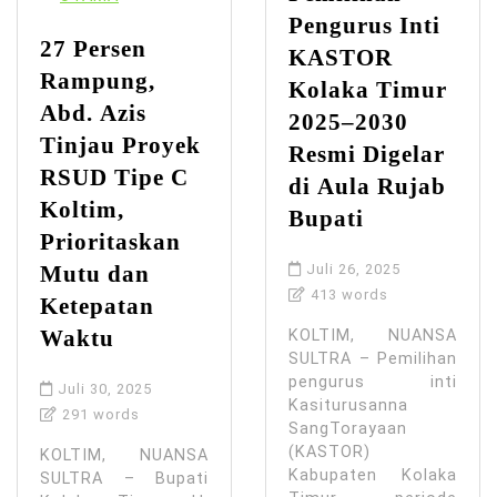
Pengurus Inti
27 Persen
KASTOR
Rampung,
Kolaka Timur
Abd. Azis
2025–2030
Tinjau Proyek
Resmi Digelar
RSUD Tipe C
di Aula Rujab
Koltim,
Bupati
Prioritaskan
Mutu dan
Juli 26, 2025
413 words
Ketepatan
Waktu
KOLTIM, NUANSA
SULTRA – Pemilihan
pengurus inti
Juli 30, 2025
Kasiturusanna
291 words
SangTorayaan
(KASTOR)
KOLTIM, NUANSA
Kabupaten Kolaka
SULTRA – Bupati