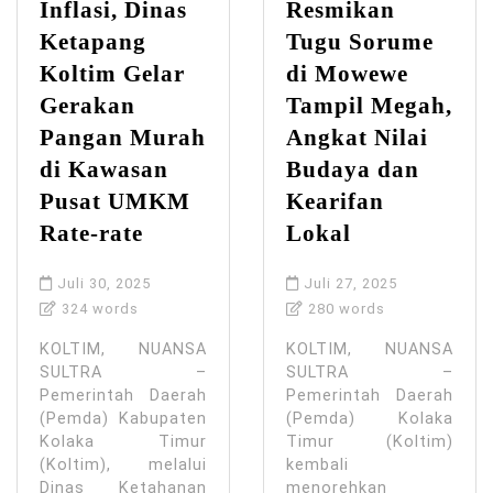
Inflasi, Dinas
Resmikan
Ketapang
Tugu Sorume
Koltim Gelar
di Mowewe
Gerakan
Tampil Megah,
Pangan Murah
Angkat Nilai
di Kawasan
Budaya dan
Pusat UMKM
Kearifan
Rate-rate
Lokal
Juli 30, 2025
Juli 27, 2025
324 words
280 words
KOLTIM, NUANSA
KOLTIM, NUANSA
SULTRA –
SULTRA –
Pemerintah Daerah
Pemerintah Daerah
(Pemda) Kabupaten
(Pemda) Kolaka
Kolaka Timur
Timur (Koltim)
(Koltim), melalui
kembali
Dinas Ketahanan
menorehkan