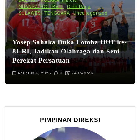
DAERAH
KOLAKA TIMUR
NUANSA FOOTBALL
Olah Raga
SULAWESI TENGGARA
Uncategorized
Yosep Sahaka Buka Lomba HUT ke-
81 RI, Jadikan Olahraga dan Seni
Perekat Persatuan
Agustus 5, 2026
0
240 words
PIMPINAN DIREKSI