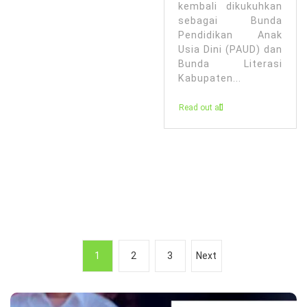
kembali dikukuhkan
sebagai Bunda
Pendidikan Anak
Usia Dini (PAUD) dan
Bunda Literasi
Kabupaten...
Read out all
P
1
2
3
Next
a
g