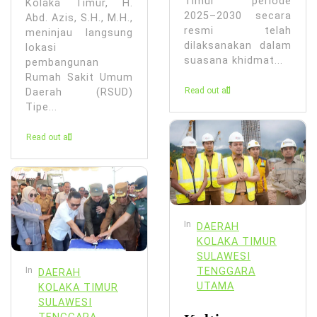
Timur periode
Kolaka Timur, H.
2025–2030 secara
Abd. Azis, S.H., M.H.,
resmi telah
meninjau langsung
dilaksanakan dalam
lokasi
suasana khidmat...
pembangunan
Rumah Sakit Umum
Read out all
Daerah (RSUD)
Tipe...
Read out all
In
DAERAH
KOLAKA TIMUR
SULAWESI
In
TENGGARA
DAERAH
UTAMA
KOLAKA TIMUR
SULAWESI