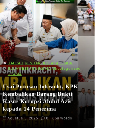
In
DAERAH
KENDARI
KOLAKA TIMUR
SULAWESI TENGGARA
Uncategorized
UTAMA
Usai Putusan Inkracht, KPK
Kembalikan Barang Bukti
Kasus Korupsi Abdul Azis
kepada 14 Penerima
Agustus 5, 2026
0
658 words