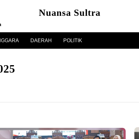
Nuansa Sultra
a
NGGARA
DAERAH
POLITIK
025