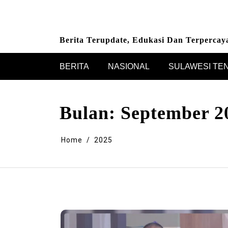
Skip
to
content
Berita Terupdate, Edukasi Dan Terpercay
BERITA
NASIONAL
SULAWESI TE
Bulan:
September 2
Home
2025