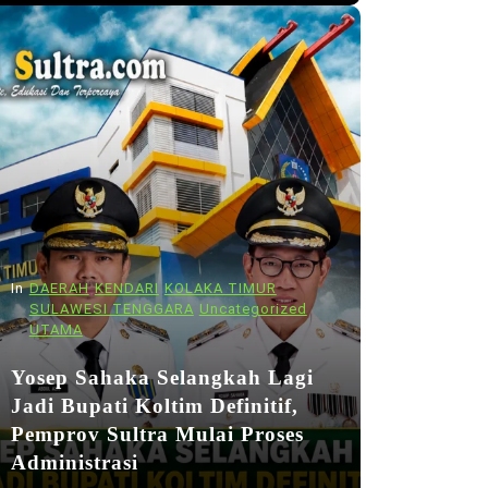
In
DAERAH
KENDARI
KOLAKA TIMUR
SULAWESI TENGGARA
Uncategorized
UTAMA
Yosep Sahaka Selangkah Lagi
Jadi Bupati Koltim Definitif,
Pemprov Sultra Mulai Proses
Administrasi