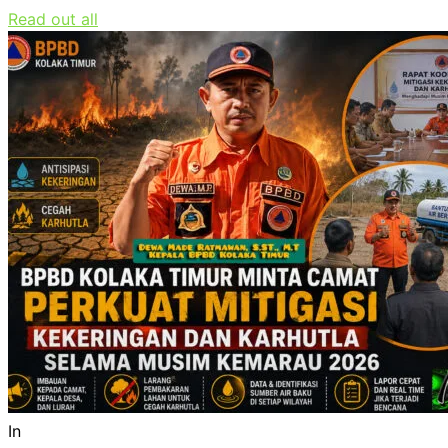
Read out all
In