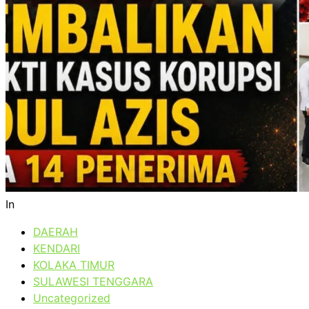
In
DAERAH
KENDARI
KOLAKA TIMUR
SULAWESI TENGGARA
Uncategorized