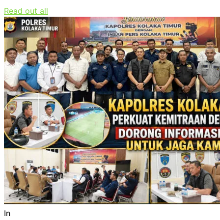
Read out all
In