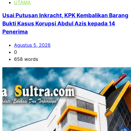
UTAMA
Usai Putusan Inkracht, KPK Kembalikan Barang
Bukti Kasus Korupsi Abdul Azis kepada 14
Penerima
Agustus 5, 2026
0
658 words