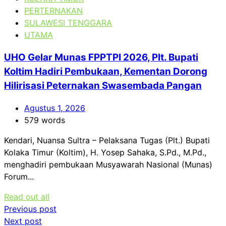
PERTERNAKAN
SULAWESI TENGGARA
UTAMA
UHO Gelar Munas FPPTPI 2026, Plt. Bupati
Koltim Hadiri Pembukaan, Kementan Dorong
Hilirisasi Peternakan Swasembada Pangan
Agustus 1, 2026
579 words
Kendari, Nuansa Sultra – Pelaksana Tugas (Plt.) Bupati
Kolaka Timur (Koltim), H. Yosep Sahaka, S.Pd., M.Pd.,
menghadiri pembukaan Musyawarah Nasional (Munas)
Forum...
Read out all
Navigasi
Previous post
Next post
pos