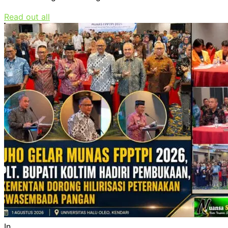
Read out all
In