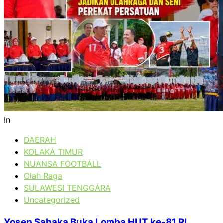
In
DAERAH
KOLAKA TIMUR
NUANSA FOOTBALL
Olah Raga
SULAWESI TENGGARA
Uncategorized
Yosep Sahaka Buka Lomba HUT ke-81 RI,