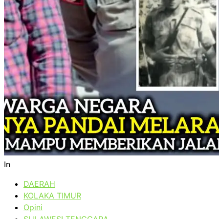
In
DAERAH
KOLAKA TIMUR
Opini
SULAWESI TENGGARA