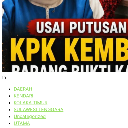
In
DAERAH
KENDARI
KOLAKA TIMUR
SULAWESI TENGGARA
Uncategorized
UTAMA