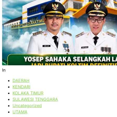
In
DAERAH
KENDARI
KOLAKA TIMUR
SULAWESI TENGGARA
Uncategorized
UTAMA