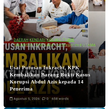
In
DAERAH
KENDARI
KOLAKA TIMUR
SULAWESI TENGGARA
Uncategorized
UTAMA
Usai Putusan Inkracht, KPK
Kembalikan Barang Bukti Kasus
Korupsi Abdul Azis kepada 14
Penerima
Agustus 5, 2026
0
658 words