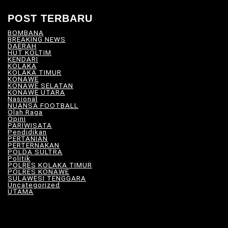
POST TERBARU
BOMBANA
(4)
BREAKING NEWS
(81)
DAERAH
(566)
HUT KOLTIM
(18)
KENDARI
(104)
KOLAKA
(21)
KOLAKA TIMUR
(527)
KONAWE
(34)
KONAWE SELATAN
(18)
KONAWE UTARA
(10)
Nasional
(101)
NUANSA FOOTBALL
(8)
Olah Raga
(12)
Opini
(5)
PARIWISATA
(11)
Pendidikan
(17)
PERTANIAN
(23)
PERTERNAKAN
(7)
POLDA SULTRA
(33)
Politik
(8)
POLRES KOLAKA TIMUR
(100)
POLRES KONAWE
(9)
SULAWESI TENGGARA
(575)
Uncategorized
(115)
UTAMA
(180)