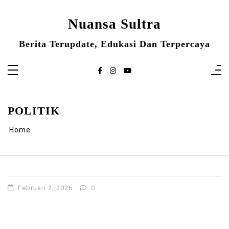
Skip
to
content
Nuansa Sultra
Berita Terupdate, Edukasi Dan Terpercaya
POLITIK
Home
Februari 2, 2026
0