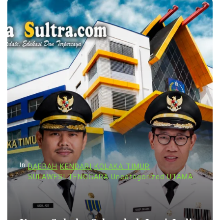
In
DAERAH
KENDARI
KOLAKA TIMUR
SULAWESI TENGGARA
Uncategorized
UTAMA