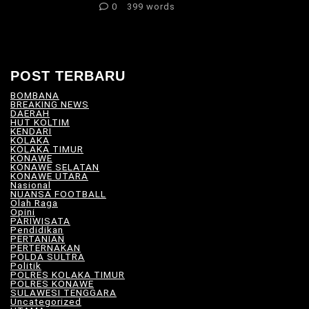
0
399 words
POST TERBARU
BOMBANA
(4)
BREAKING NEWS
(81)
DAERAH
(566)
HUT KOLTIM
(18)
KENDARI
(104)
KOLAKA
(21)
KOLAKA TIMUR
(527)
KONAWE
(34)
KONAWE SELATAN
(18)
KONAWE UTARA
(10)
Nasional
(101)
NUANSA FOOTBALL
(8)
Olah Raga
(12)
Opini
(5)
PARIWISATA
(11)
Pendidikan
(17)
PERTANIAN
(23)
PERTERNAKAN
(7)
POLDA SULTRA
(33)
Politik
(8)
POLRES KOLAKA TIMUR
(100)
POLRES KONAWE
(9)
SULAWESI TENGGARA
(575)
Uncategorized
(115)