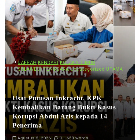
a
s
i
p
o
s
In
DAERAH
KENDARI
KOLAKA TIMUR
SULAWESI TENGGARA
Uncategorized
UTAMA
Usai Putusan Inkracht, KPK
Kembalikan Barang Bukti Kasus
Korupsi Abdul Azis kepada 14
Penerima
Agustus 5, 2026
0
658 words