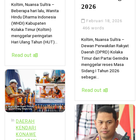
Koltim, Nuansa Sultra –
2026
Beberapa hari lalu, Wanita
Hindu Dharma Indonesia
Februari 18, 2026
(WHDI) Kabupaten
466 words
Kolaka Timur (Koltim)
menggelar peringatan
Koltim, Nuansa Sultra –
Hari Ulang Tahun (HUT)...
Dewan Perwakilan Rakyat
Daerah (DPRD) Kolaka
Read out all
Timur dari Partai Gerindra
menggelar reses Masa
Sidang I Tahun 2026
sebagai...
Read out all
In
DAERAH
KENDARI
KONAWE