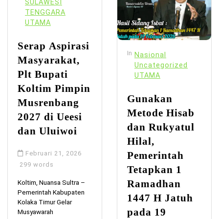
SULAWESI
TENGGARA
UTAMA
Serap Aspirasi
In
Nasional
Masyarakat,
Uncategorized
Plt Bupati
UTAMA
Koltim Pimpin
Gunakan
Musrenbang
Metode Hisab
2027 di Ueesi
dan Rukyatul
dan Uluiwoi
Hilal,
Februari 21, 2026
Pemerintah
299 words
Tetapkan 1
Ramadhan
Koltim, Nuansa Sultra –
Pemerintah Kabupaten
1447 H Jatuh
Kolaka Timur Gelar
pada 19
Musyawarah