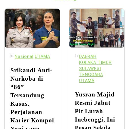
In
In
Nasional
UTAMA
DAERAH
KOLAKA TIMUR
SULAWESI
Srikandi Anti-
TENGGARA
Narkoba di
UTAMA
“86”
Yusran Majid
Tersandung
Resmi Jabat
Kasus,
Plt Lurah
Perjalanan
Inebenggi, Ini
Karier Kompol
Pesan Sekda
Yuni yang