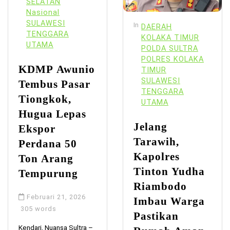
SELATAN
Nasional
SULAWESI
In
DAERAH
TENGGARA
KOLAKA TIMUR
UTAMA
POLDA SULTRA
POLRES KOLAKA
KDMP Awunio
TIMUR
SULAWESI
Tembus Pasar
TENGGARA
Tiongkok,
UTAMA
Hugua Lepas
Jelang
Ekspor
Tarawih,
Perdana 50
Kapolres
Ton Arang
Tinton Yudha
Tempurung
Riambodo
Februari 21, 2026
Imbau Warga
305 words
Pastikan
Kendari, Nuansa Sultra –