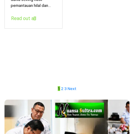
pemantauan hilal dan...
Read out all
1
2
3
Next
P
a
g
i
n