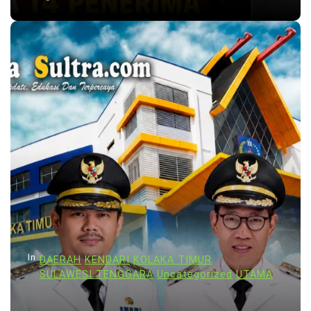
In
DAERAH
KENDARI
KOLAKA TIMUR
SULAWESI TENGGARA
Uncategorized
UTAMA