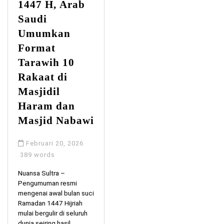
1447 H, Arab
Saudi
Umumkan
Format
Tarawih 10
Rakaat di
Masjidil
Haram dan
Masjid Nabawi
Februari 20, 2026
389 words
Nuansa Sultra –
Pengumuman resmi
mengenai awal bulan suci
Ramadan 1447 Hijriah
mulai bergulir di seluruh
dunia seiring hasil