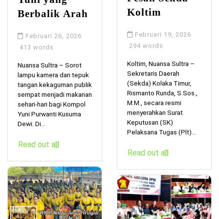
Koltim
Berbalik Arah
Februari 19, 2026
Februari 26, 2026
294 words
413 words
Koltim, Nuansa Sultra –
Nuansa Sultra – Sorot
Sekretaris Daerah
lampu kamera dan tepuk
(Sekda) Kolaka Timur,
tangan kekaguman publik
Rismanto Runda, S.Sos.,
sempat menjadi makanan
M.M., secara resmi
sehari-hari bagi Kompol
menyerahkan Surat
Yuni Purwanti Kusuma
Keputusan (SK)
Dewi. Di...
Pelaksana Tugas (Plt)...
Read out all
Read out all