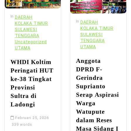
In
DAERAH
In
DAERAH
KOLAKA TIMUR
KOLAKA TIMUR
SULAWESI
SULAWESI
TENGGARA
TENGGARA
Uncategorized
UTAMA
UTAMA
Anggota
WHDI Koltim
DPRD F-
Peringati HUT
Gerindra
ke-38 Tingkat
Suprianto
Provinsi
Serap Aspirasi
Sultra di
Warga
Ladongi
Watupute
Februari 25, 2026
dalam Reses
339 words
Masa Sidang I