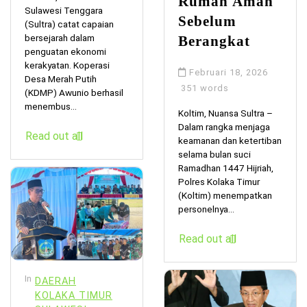
Rumah Aman
Sulawesi Tenggara
Sebelum
(Sultra) catat capaian
bersejarah dalam
Berangkat
penguatan ekonomi
kerakyatan. Koperasi
Februari 18, 2026
Desa Merah Putih
351 words
(KDMP) Awunio berhasil
menembus...
Koltim, Nuansa Sultra –
Dalam rangka menjaga
Read out all
keamanan dan ketertiban
selama bulan suci
Ramadhan 1447 Hijriah,
Polres Kolaka Timur
(Koltim) menempatkan
personelnya...
Read out all
In
DAERAH
KOLAKA TIMUR