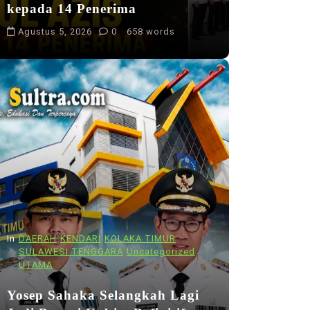
kepada 14 Penerima
Agustus 5, 2026
0
658 words
In
DAERAH
KENDARI
KOLAKA TIMUR
SULAWESI TENGGARA
Uncategorized
UTAMA
Yosep Sahaka Selangkah Lagi