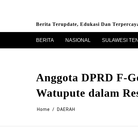
Skip
to
content
Berita Terupdate, Edukasi Dan Terpercay
BERITA
NASIONAL
SULAWESI TE
Anggota DPRD F-Ger
Watupute dalam Res
Home
DAERAH