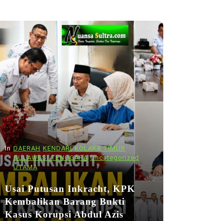
In
DAERAH
KENDARI
KOLAKA TIMUR
SULAWESI TENGGARA
Uncategorized
UTAMA
Usai Putusan Inkracht, KPK
Kembalikan Barang Bukti
Kasus Korupsi Abdul Azis