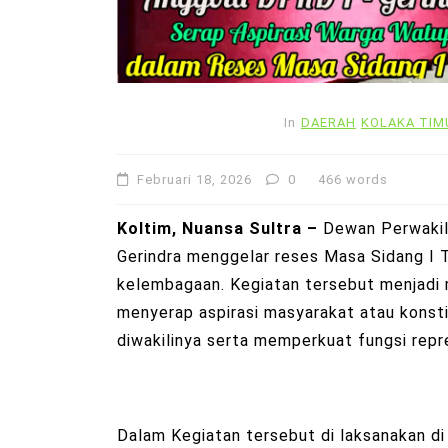
In
DAERAH
KOLAKA TIM
Februari 18, 2026
0
466 words
Koltim, Nuansa Sultra –
Dewan Perwakil
Gerindra menggelar reses Masa Sidang I 
kelembagaan. Kegiatan tersebut menjadi
menyerap aspirasi masyarakat atau konstit
diwakilinya serta memperkuat fungsi repr
Dalam Kegiatan tersebut di laksanakan di