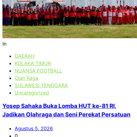
In
DAERAH
KOLAKA TIMUR
NUANSA FOOTBALL
Olah Raga
SULAWESI TENGGARA
Uncategorized
Yosep Sahaka Buka Lomba HUT ke-81 RI,
Jadikan Olahraga dan Seni Perekat Persatuan
Agustus 5, 2026
0