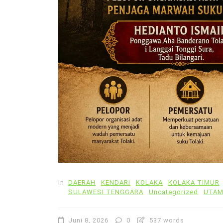
In
DAERAH
KENDARI
KOLAKA
KOLAKA TIMUR
SULAWESI TENGGARA
Uncategorized
UTA
Juni 8, 2026
0
537 words