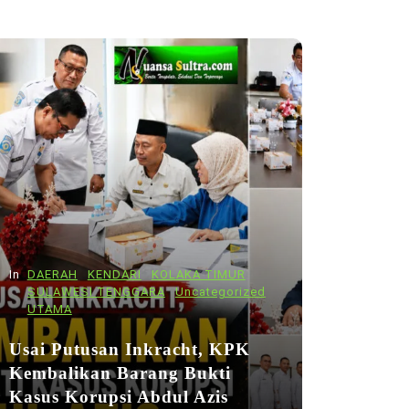
In
DAERAH
KENDARI
KOLAKA TIMUR
SULAWESI TENGGARA
Uncategorized
UTAMA
Usai Putusan Inkracht, KPK
Kembalikan Barang Bukti
Kasus Korupsi Abdul Azis