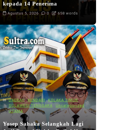
kepada 14 Penerima
Agustus 5, 2026
0
658 words
In
DAERAH
KENDARI
KOLAKA TIMUR
SULAWESI TENGGARA
Uncategorized
UTAMA
Yosep Sahaka Selangkah Lagi