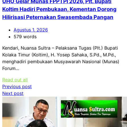
UHO Gelar Munas FPPTPI 2026, Plt. Bupati
Koltim Hadiri Pembukaan, Kementan Dorong
Hilirisasi Peternakan Swasembada Pangan
Agustus 1, 2026
579 words
Kendari, Nuansa Sultra – Pelaksana Tugas (Plt.) Bupati
Kolaka Timur (Koltim), H. Yosep Sahaka, S.Pd., M.Pd.,
menghadiri pembukaan Musyawarah Nasional (Munas)
Forum...
Read out all
Navigasi
Previous post
Next post
pos