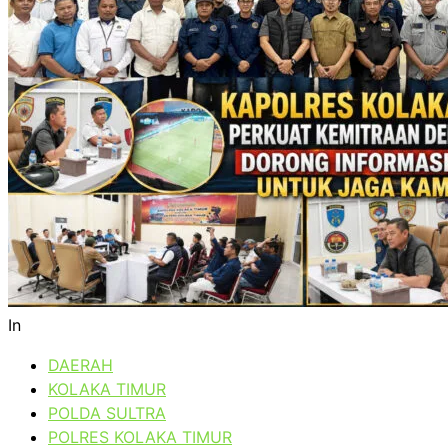
In
DAERAH
KOLAKA TIMUR
POLDA SULTRA
POLRES KOLAKA TIMUR