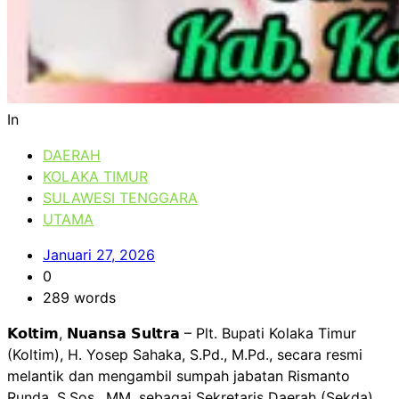
In
DAERAH
KOLAKA TIMUR
SULAWESI TENGGARA
UTAMA
Januari 27, 2026
0
289 words
𝗞𝗼𝗹𝘁𝗶𝗺, 𝗡𝘂𝗮𝗻𝘀𝗮 𝗦𝘂𝗹𝘁𝗿𝗮 – Plt. Bupati Kolaka Timur
(Koltim), H. Yosep Sahaka, S.Pd., M.Pd., secara resmi
melantik dan mengambil sumpah jabatan Rismanto
Runda, S.Sos., MM. sebagai Sekretaris Daerah (Sekda)