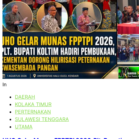
In
DAERAH
KOLAKA TIMUR
PERTERNAKAN
SULAWESI TENGGARA
UTAMA