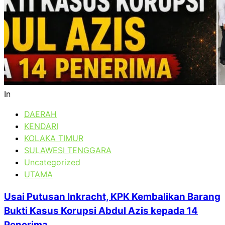
In
DAERAH
KENDARI
KOLAKA TIMUR
SULAWESI TENGGARA
Uncategorized
UTAMA
Usai Putusan Inkracht, KPK Kembalikan Barang
Bukti Kasus Korupsi Abdul Azis kepada 14
Penerima