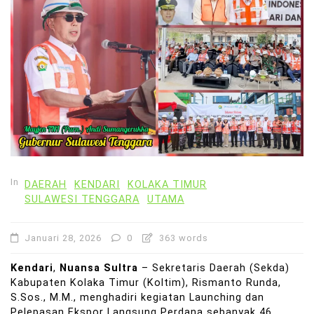
In
DAERAH
KENDARI
KOLAKA TIMUR
SULAWESI TENGGARA
UTAMA
Januari 28, 2026
0
363 words
Kendari
,
Nuansa Sultra
– Sekretaris Daerah (Sekda)
Kabupaten Kolaka Timur (Koltim), Rismanto Runda,
S.Sos., M.M., menghadiri kegiatan Launching dan
Pelepasan Ekspor Langsung Perdana sebanyak 46