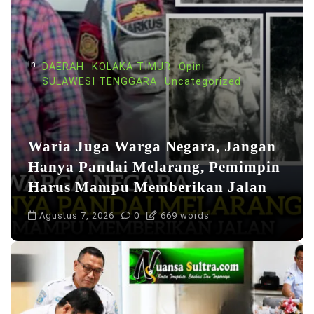
o
s
In
DAERAH
KOLAKA TIMUR
Opini
SULAWESI TENGGARA
Uncategorized
Waria Juga Warga Negara, Jangan
Hanya Pandai Melarang, Pemimpin
Harus Mampu Memberikan Jalan
Agustus 7, 2026
0
669 words