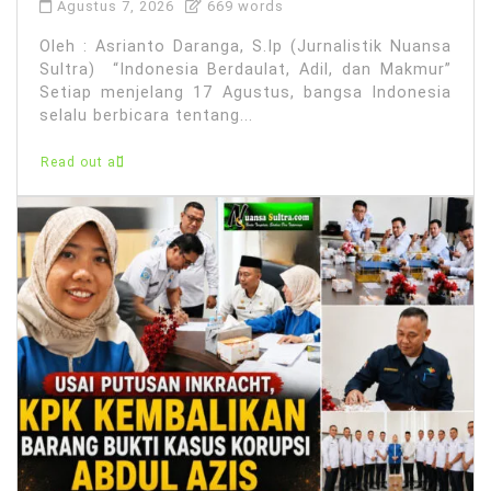
Agustus 7, 2026
669 words
Oleh : Asrianto Daranga, S.Ip (Jurnalistik Nuansa
Sultra) “Indonesia Berdaulat, Adil, dan Makmur”
Setiap menjelang 17 Agustus, bangsa Indonesia
selalu berbicara tentang...
Read out all