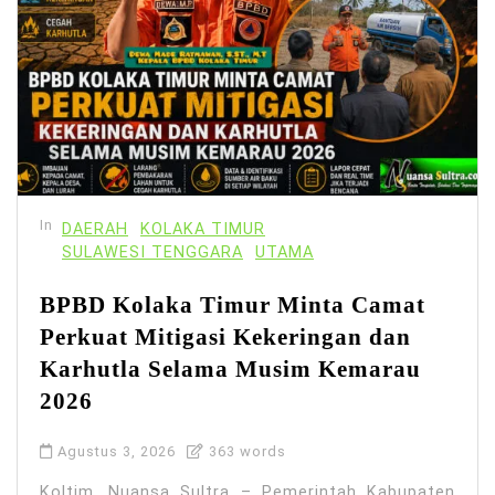
In
DAERAH
KOLAKA TIMUR
SULAWESI TENGGARA
UTAMA
BPBD Kolaka Timur Minta Camat
Perkuat Mitigasi Kekeringan dan
Karhutla Selama Musim Kemarau
2026
Agustus 3, 2026
363 words
Koltim, Nuansa Sultra – Pemerintah Kabupaten