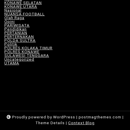
KONAWE SELATAN
(18)
KONAWE UTARA
(10)
Nasional
(101)
NUANSA FOOTBALL
(8)
Olah Raga
(12)
Opini
(6)
PARIWISATA
(11)
Pendidikan
(17)
PERTANIAN
(23)
PERTERNAKAN
(7)
POLDA SULTRA
(33)
Politik
(8)
POLRES KOLAKA TIMUR
(100)
POLRES KONAWE
(9)
SULAWESI TENGGARA
(576)
Uncategorized
(116)
UTAMA
(180)
Proudly powered by WordPress
|
postmagthemes.com
|
Theme Details
|
Context Blog