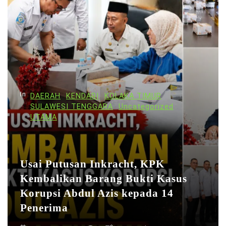
In
DAERAH
KENDARI
KOLAKA TIMUR
SULAWESI TENGGARA
Uncategorized
UTAMA
Usai Putusan Inkracht, KPK
Kembalikan Barang Bukti Kasus
Korupsi Abdul Azis kepada 14
Penerima