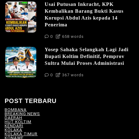
Usai Putusan Inkracht, KPK
Kembalikan Barang Bukti Kasus
Korupsi Abdul Azis kepada 14
Penerima
0
658 words
Yosep Sahaka Selangkah Lagi Jadi
Bupati Koltim Definitif, Pemprov
Sultra Mulai Proses Administrasi
0
367 words
POST TERBARU
BOMBANA
(4)
BREAKING NEWS
(81)
DAERAH
(567)
HUT KOLTIM
(18)
KENDARI
(104)
KOLAKA
(21)
KOLAKA TIMUR
(528)
KONAWE
(34)