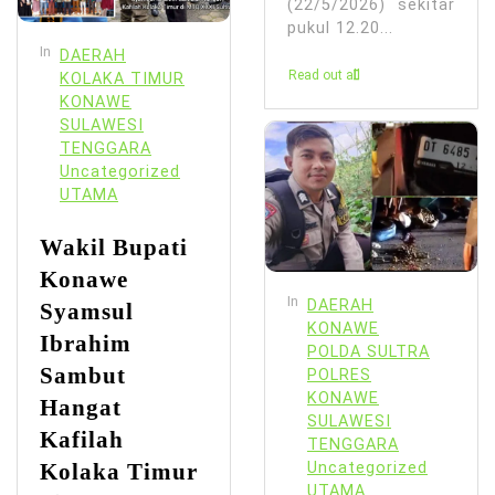
(22/5/2026) sekitar
pukul 12.20...
In
DAERAH
Read out all
KOLAKA TIMUR
KONAWE
SULAWESI
TENGGARA
Uncategorized
UTAMA
Wakil Bupati
Konawe
In
DAERAH
Syamsul
KONAWE
Ibrahim
POLDA SULTRA
Sambut
POLRES
KONAWE
Hangat
SULAWESI
Kafilah
TENGGARA
Kolaka Timur
Uncategorized
UTAMA