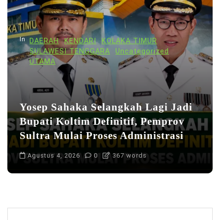
In
DAERAH
KENDARI
KOLAKA TIMUR
SULAWESI TENGGARA
Uncategorized
UTAMA
Yosep Sahaka Selangkah Lagi Jadi
Bupati Koltim Definitif, Pemprov
Sultra Mulai Proses Administrasi
Agustus 4, 2026
0
367 words