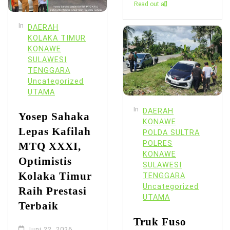
Read out all
In
DAERAH
KOLAKA TIMUR
KONAWE
SULAWESI
TENGGARA
Uncategorized
UTAMA
In
DAERAH
Yosep Sahaka
KONAWE
Lepas Kafilah
POLDA SULTRA
POLRES
MTQ XXXI,
KONAWE
Optimistis
SULAWESI
Kolaka Timur
TENGGARA
Uncategorized
Raih Prestasi
UTAMA
Terbaik
Truk Fuso
Juni 22, 2026