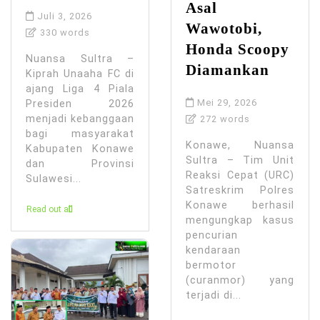
Asal
Juli 3, 2026
Wawotobi,
330 words
Honda Scoopy
Nuansa Sultra –
Diamankan
Kiprah Unaaha FC di
ajang Liga 4 Piala
Mei 29, 2026
Presiden 2026
menjadi kebanggaan
272 words
bagi masyarakat
Konawe, Nuansa
Kabupaten Konawe
Sultra – Tim Unit
dan Provinsi
Reaksi Cepat (URC)
Sulawesi...
Satreskrim Polres
Konawe berhasil
Read out all
mengungkap kasus
pencurian
kendaraan
bermotor
(curanmor) yang
terjadi di...