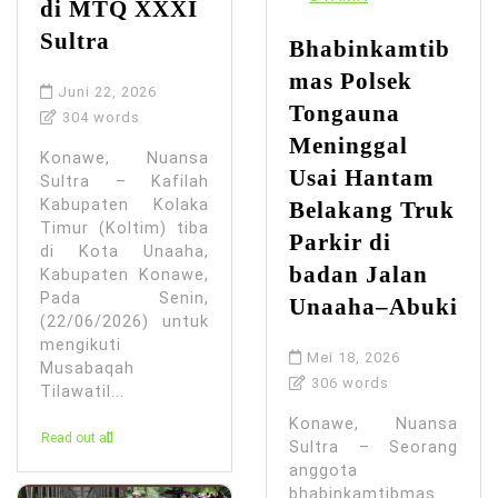
di MTQ XXXI
Sultra
Bhabinkamtib
mas Polsek
Juni 22, 2026
Tongauna
304 words
Meninggal
Konawe, Nuansa
Usai Hantam
Sultra – Kafilah
Kabupaten Kolaka
Belakang Truk
Timur (Koltim) tiba
Parkir di
di Kota Unaaha,
badan Jalan
Kabupaten Konawe,
Pada Senin,
Unaaha–Abuki
(22/06/2026) untuk
mengikuti
Mei 18, 2026
Musabaqah
306 words
Tilawatil...
Konawe, Nuansa
Read out all
Sultra – Seorang
anggota
bhabinkamtibmas