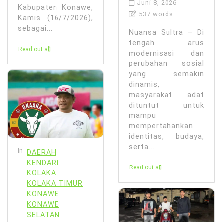
Juni 8, 2026
Kabupaten Konawe,
537 words
Kamis (16/7/2026),
sebagai...
Nuansa Sultra – Di
tengah arus
Read out all
modernisasi dan
perubahan sosial
yang semakin
dinamis,
masyarakat adat
dituntut untuk
mampu
mempertahankan
identitas, budaya,
serta...
In
DAERAH
KENDARI
Read out all
KOLAKA
KOLAKA TIMUR
KONAWE
KONAWE
SELATAN