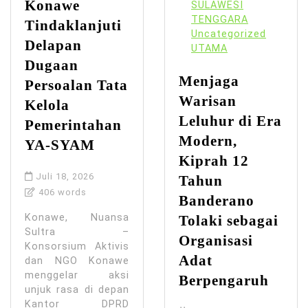
Konawe
SULAWESI
TENGGARA
Tindaklanjuti
Uncategorized
Delapan
UTAMA
Dugaan
Menjaga
Persoalan Tata
Warisan
Kelola
Leluhur di Era
Pemerintahan
Modern,
YA-SYAM
Kiprah 12
Juli 18, 2026
Tahun
406 words
Banderano
Konawe, Nuansa
Tolaki sebagai
Sultra –
Organisasi
Konsorsium Aktivis
Adat
dan NGO Konawe
menggelar aksi
Berpengaruh
unjuk rasa di depan
Kantor DPRD