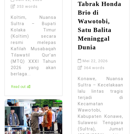
Tabrak Honda
353 words
Brio di
Koltim, Nuansa
Wawotobi,
Sultra – Bupati
Satu Balita
Kolaka Timur
(Koltim) secara
Meninggal
resmi melepas
Dunia
Kafilah Musabaqah
Tilawatil Qur’an
Mei 22, 2026
(MTQ) XXXI Tahun
2026 yang akan
364 words
berlaga...
Konawe, Nuansa
Sultra – Kecelakaan
Read out all
lalu lintas tragis
terjadi di
Kecamatan
Wawotobi,
Kabupaten Konawe,
Sulawesi Tenggara
(Sultra), Jumat