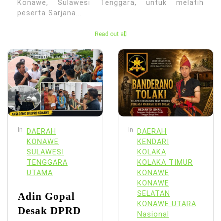
Konawe, Sulawesi Tenggara, untuk melatih
peserta Sarjana...
Read out all
In
In
DAERAH
DAERAH
KONAWE
KENDARI
SULAWESI
KOLAKA
TENGGARA
KOLAKA TIMUR
UTAMA
KONAWE
KONAWE
SELATAN
Adin Gopal
KONAWE UTARA
Desak DPRD
Nasional