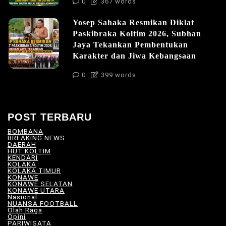
0
367 words
Yosep Sahaka Resmikan Diklat
Paskibraka Koltim 2026, Subhan
Jaya Tekankan Pembentukan
Karakter dan Jiwa Kebangsaan
0
399 words
POST TERBARU
BOMBANA
(4)
BREAKING NEWS
(81)
DAERAH
(566)
HUT KOLTIM
(18)
KENDARI
(104)
KOLAKA
(21)
KOLAKA TIMUR
(527)
KONAWE
(34)
KONAWE SELATAN
(18)
KONAWE UTARA
(10)
Nasional
(101)
NUANSA FOOTBALL
(8)
Olah Raga
(12)
Opini
(5)
PARIWISATA
(11)