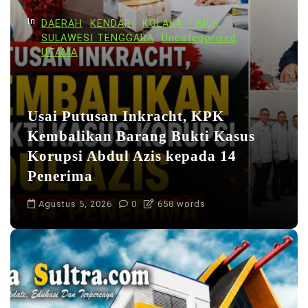
s
In
DAERAH
KENDARI
KOLAKA TIMUR
SULAWESI TENGGARA
Uncategorized
UTAMA
Usai Putusan Inkracht, KPK
Kembalikan Barang Bukti Kasus
Korupsi Abdul Azis kepada 14
Penerima
Agustus 5, 2026
0
658 words