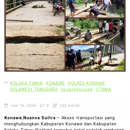
In
KOLAKA TIMUR
KONAWE
POLRES KONAWE
SULAWESI TENGGARA
Uncategorized
UTAMA
Juni 16, 2026
0
262 words
Konawe
,
Nuansa Sultra
– Akses transportasi yang
menghubungkan Kabupaten Konawe dan Kabupaten