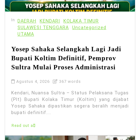
In
DAERAH
KENDARI
KOLAKA TIMUR
SULAWESI TENGGARA
Uncategorized
UTAMA
Yosep Sahaka Selangkah Lagi Jadi
Bupati Koltim Definitif, Pemprov
Sultra Mulai Proses Administrasi
Agustus 4, 2026
367 words
Kendari, Nuansa Sultra – Status Pelaksana Tugas
(Plt) Bupati Kolaka Timur (Koltim) yang dijabat
Yosep Sahaka dipastikan segera beralih menjadi
bupati definitif....
Read out all