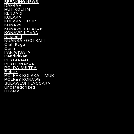
BREAKING NEWS
(81)
DAERAH
(566)
HUT KOLTIM
(18)
KENDARI
(104)
KOLAKA
(21)
KOLAKA TIMUR
(527)
KONAWE
(34)
KONAWE SELATAN
(18)
KONAWE UTARA
(10)
Nasional
(101)
NUANSA FOOTBALL
(8)
Olah Raga
(12)
Opini
(5)
PARIWISATA
(11)
Pendidikan
(17)
PERTANIAN
(23)
PERTERNAKAN
(7)
POLDA SULTRA
(33)
Politik
(8)
POLRES KOLAKA TIMUR
(100)
POLRES KONAWE
(9)
SULAWESI TENGGARA
(575)
Uncategorized
(115)
UTAMA
(180)