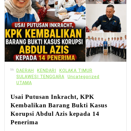
In
DAERAH
KENDARI
KOLAKA TIMUR
SULAWESI TENGGARA
Uncategorized
UTAMA
Usai Putusan Inkracht, KPK
Kembalikan Barang Bukti Kasus
Korupsi Abdul Azis kepada 14
Penerima