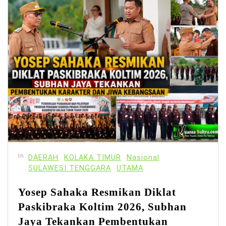
In
DAERAH
KOLAKA TIMUR
Nasional
SULAWESI TENGGARA
UTAMA
Yosep Sahaka Resmikan Diklat
Paskibraka Koltim 2026, Subhan
Jaya Tekankan Pembentukan