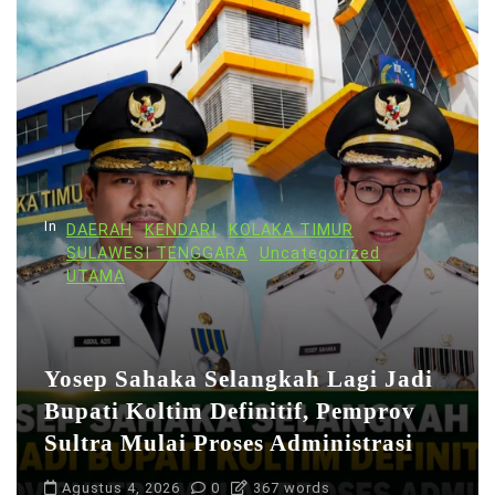
In
DAERAH
KENDARI
KOLAKA TIMUR
SULAWESI TENGGARA
Uncategorized
UTAMA
Yosep Sahaka Selangkah Lagi Jadi
Bupati Koltim Definitif, Pemprov
Sultra Mulai Proses Administrasi
Agustus 4, 2026
0
367 words