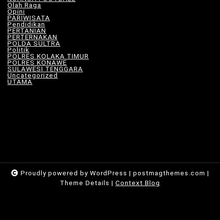
Olah Raga
(13)
Opini
(6)
PARIWISATA
(11)
Pendidikan
(17)
PERTANIAN
(23)
PERTERNAKAN
(7)
POLDA SULTRA
(33)
Politik
(8)
POLRES KOLAKA TIMUR
(101)
POLRES KONAWE
(9)
SULAWESI TENGGARA
(579)
Uncategorized
(118)
UTAMA
(182)
Proudly powered by WordPress
|
postmagthemes.com
|
Theme Details
|
Context Blog