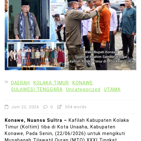
In
DAERAH
KOLAKA TIMUR
KONAWE
SULAWESI TENGGARA
Uncategorized
UTAMA
Juni 22, 2026
0
304 words
Konawe, Nuansa Sultra –
Kafilah Kabupaten Kolaka
Timur (Koltim) tiba di Kota Unaaha, Kabupaten
Konawe, Pada Senin, (22/06/2026) untuk mengikuti
Musabaqah Tilawatil Quran (MTQ) XXXI Tingkat