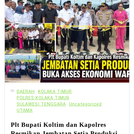
In
DAERAH
KOLAKA TIMUR
POLRES KOLAKA TIMUR
SULAWESI TENGGARA
Uncategorized
UTAMA
Plt Bupati Koltim dan Kapolres
Resmikan Jembatan Setia Produksi,