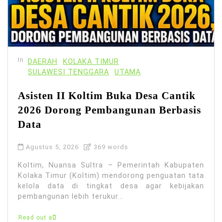
In
DAERAH
KOLAKA TIMUR
SULAWESI TENGGARA
UTAMA
Asisten II Koltim Buka Desa Cantik
2026 Dorong Pembangunan Berbasis
Data
Agustus 5, 2026
369 words
Koltim, Nuansa Sultra – Pemerintah Kabupaten
Kolaka Timur (Koltim) mendorong penguatan tata
kelola data di tingkat desa agar kebijakan
pembangunan lebih terukur...
Read out all