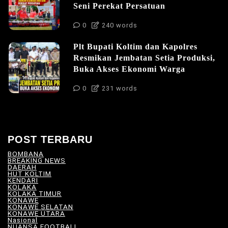
Seni Perekat Persatuan
0
240 words
Plt Bupati Koltim dan Kapolres
Resmikan Jembatan Setia Produksi,
Buka Akses Ekonomi Warga
0
231 words
POST TERBARU
BOMBANA
(4)
BREAKING NEWS
(81)
DAERAH
(570)
HUT KOLTIM
(18)
KENDARI
(104)
KOLAKA
(21)
KOLAKA TIMUR
(531)
KONAWE
(34)
KONAWE SELATAN
(18)
KONAWE UTARA
(10)
Nasional
(101)
NUANSA FOOTBALL
(9)