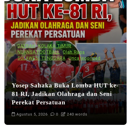
In
DAERAH
KOLAKA TIMUR
NUANSA FOOTBALL
Olah Raga
SULAWESI TENGGARA
Uncategorized
Yosep Sahaka Buka Lomba HUT ke-
81 RI, Jadikan Olahraga dan Seni
Perekat Persatuan
Agustus 5, 2026
0
240 words