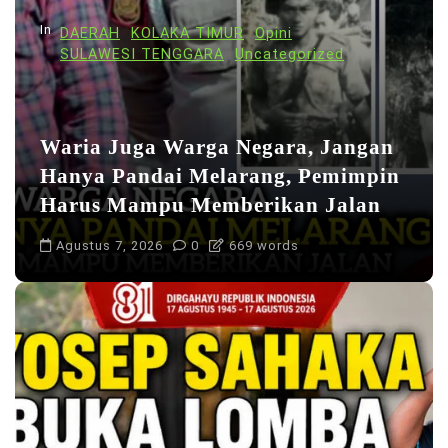
In
DAERAH
KOLAKA TIMUR
Opini
SULAWESI TENGGARA
Uncategorized
Waria Juga Warga Negara, Jangan
Hanya Pandai Melarang, Pemimpin
Harus Mampu Memberikan Jalan
Agustus 7, 2026
0
669 words