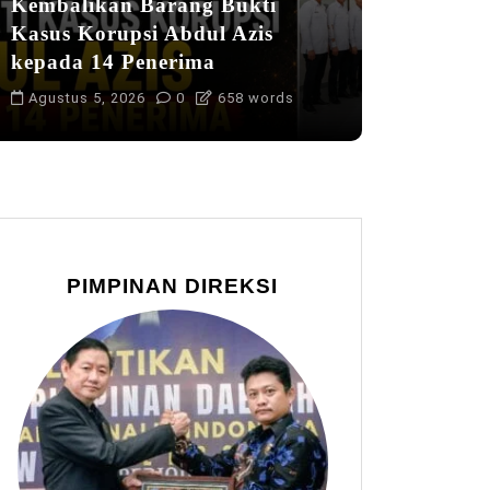
Kembalikan Barang Bukti
Kasus Korupsi Abdul Azis
kepada 14 Penerima
Agustus 5, 2026
0
658 words
PIMPINAN DIREKSI