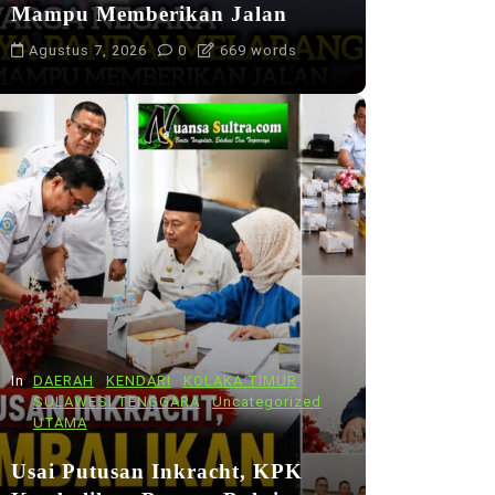
Mampu Memberikan Jalan
Agustus 7, 2026
0
669 words
In
DAERAH
KENDARI
KOLAKA TIMUR
SULAWESI TENGGARA
Uncategorized
UTAMA
Usai Putusan Inkracht, KPK