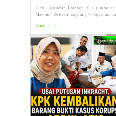
Oleh : Asrianto Daranga, S.Ip (Jurnalis
Makmur” Setiap menjelang 17 Agustus, ban
Read out all