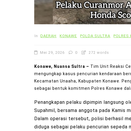
In
DAERAH
KONAWE
POLDA SULTRA
POLRES
Mei 29, 2026
0
272 words
Konawe, Nuansa Sultra –
Tim Unit Reaksi Ce
mengungkap kasus pencurian kendaraan berm
Kecamatan Unaaha, Kabupaten Konawe. Peng
sebagai bentuk komitmen Polres Konawe da
Penangkapan pelaku dipimpin langsung o
Supahmil, bersama anggota pada Kamis ma
Dalam operasi tersebut, polisi berhasil m
diduga sebagai pelaku pencurian sepeda 