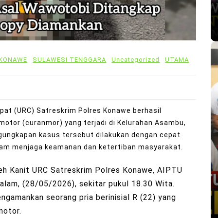
 KONAWE
SULAWESI TENGGARA
Uncategorized
UTAMA
pat (URC) Satreskrim Polres Konawe berhasil
otor (curanmor) yang terjadi di Kelurahan Asambu,
ungkapan kasus tersebut dilakukan dengan cepat
lam menjaga keamanan dan ketertiban masyarakat.
leh Kanit URC Satreskrim Polres Konawe, AIPTU
lam, (28/05/2026), sekitar pukul 18.30 Wita.
engamankan seorang pria berinisial R (22) yang
motor.