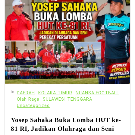
In
DAERAH
KOLAKA TIMUR
NUANSA FOOTBALL
Olah Raga
SULAWESI TENGGARA
Uncategorized
Yosep Sahaka Buka Lomba HUT ke-
81 RI, Jadikan Olahraga dan Seni