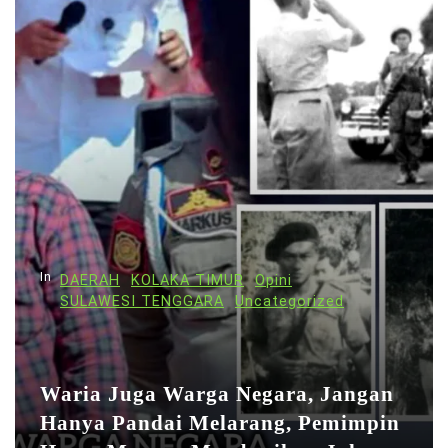
g
a
s
i
p
o
s
In
DAERAH
KOLAKA TIMUR
Opini
SULAWESI TENGGARA
Uncategorized
Waria Juga Warga Negara, Jangan
Hanya Pandai Melarang, Pemimpin