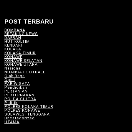
POST TERBARU
BOMBANA
(4)
BREAKING NEWS
(81)
DAERAH
(570)
HUT KOLTIM
(18)
KENDARI
(104)
KOLAKA
(21)
KOLAKA TIMUR
(531)
KONAWE
(34)
KONAWE SELATAN
(18)
KONAWE UTARA
(10)
Nasional
(101)
NUANSA FOOTBALL
(9)
Olah Raga
(13)
Opini
(6)
PARIWISATA
(11)
Pendidikan
(17)
PERTANIAN
(23)
PERTERNAKAN
(7)
POLDA SULTRA
(33)
Politik
(8)
POLRES KOLAKA TIMUR
(101)
POLRES KONAWE
(9)
SULAWESI TENGGARA
(579)
Uncategorized
(118)
UTAMA
(182)