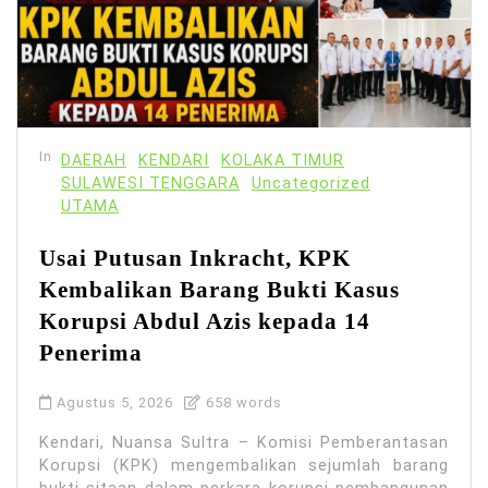
In
DAERAH
KENDARI
KOLAKA TIMUR
SULAWESI TENGGARA
Uncategorized
UTAMA
Usai Putusan Inkracht, KPK
Kembalikan Barang Bukti Kasus
Korupsi Abdul Azis kepada 14
Penerima
Agustus 5, 2026
658 words
Kendari, Nuansa Sultra – Komisi Pemberantasan
Korupsi (KPK) mengembalikan sejumlah barang