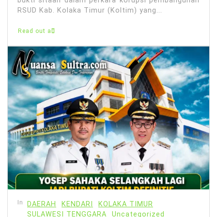
bukti sitaan dalam perkara korupsi pembangunan
RSUD Kab. Kolaka Timur (Koltim) yang...
Read out all
In
DAERAH
KENDARI
KOLAKA TIMUR
SULAWESI TENGGARA
Uncategorized