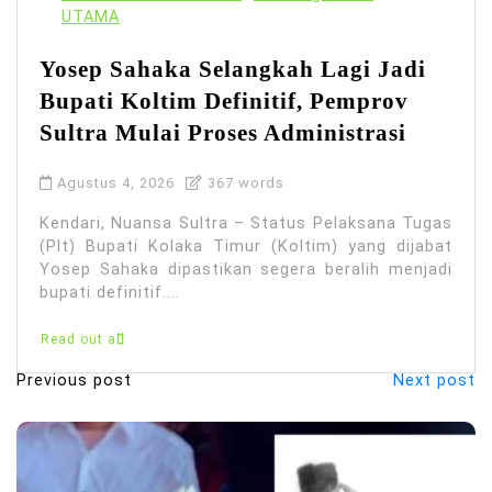
UTAMA
Yosep Sahaka Selangkah Lagi Jadi
Bupati Koltim Definitif, Pemprov
Sultra Mulai Proses Administrasi
Agustus 4, 2026
367 words
Kendari, Nuansa Sultra – Status Pelaksana Tugas
(Plt) Bupati Kolaka Timur (Koltim) yang dijabat
Yosep Sahaka dipastikan segera beralih menjadi
bupati definitif....
Read out all
Previous post
Next post
N
a
v
i