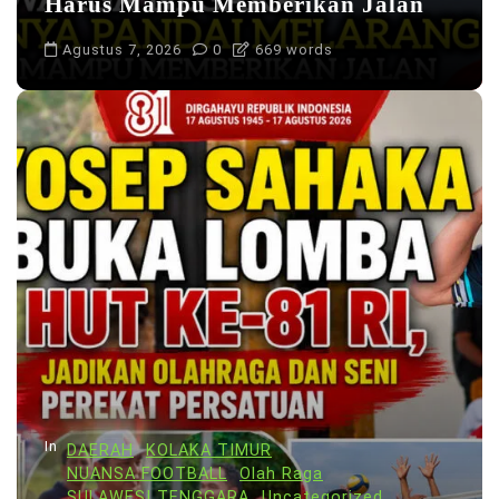
Harus Mampu Memberikan Jalan
Agustus 7, 2026
0
669 words
In
DAERAH
KOLAKA TIMUR
NUANSA FOOTBALL
Olah Raga
SULAWESI TENGGARA
Uncategorized