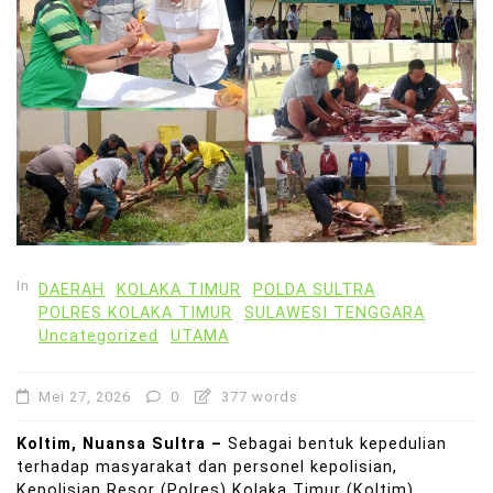
In
DAERAH
KOLAKA TIMUR
POLDA SULTRA
POLRES KOLAKA TIMUR
SULAWESI TENGGARA
Uncategorized
UTAMA
Mei 27, 2026
0
377 words
Koltim, Nuansa Sultra –
Sebagai bentuk kepedulian
terhadap masyarakat dan personel kepolisian,
Kepolisian Resor (Polres) Kolaka Timur (Koltim)