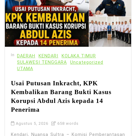
In
DAERAH
KENDARI
KOLAKA TIMUR
SULAWESI TENGGARA
Uncategorized
UTAMA
Usai Putusan Inkracht, KPK
Kembalikan Barang Bukti Kasus
Korupsi Abdul Azis kepada 14
Penerima
Agustus 5, 2026
658 words
Kendari, Nuansa Sultra – Komisi Pemberantasan