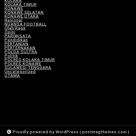
KOLAKA
(21)
KOLAKA TIMUR
(527)
KONAWE
(34)
KONAWE SELATAN
(18)
KONAWE UTARA
(10)
Nasional
(101)
NUANSA FOOTBALL
(8)
Olah Raga
(12)
Opini
(5)
PARIWISATA
(11)
Pendidikan
(17)
PERTANIAN
(23)
PERTERNAKAN
(7)
POLDA SULTRA
(33)
Politik
(8)
POLRES KOLAKA TIMUR
(100)
POLRES KONAWE
(9)
SULAWESI TENGGARA
(575)
Uncategorized
(115)
UTAMA
(180)
Proudly powered by WordPress
|
postmagthemes.com
|