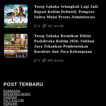
Yosep Sahaka Selangkah Lagi Jadi
Bupati Koltim Definitif, Pemprov
Sultra Mulai Proses Administrasi
0
367 words
Yosep Sahaka Resmikan Diklat
Paskibraka Koltim 2026, Subhan
Jaya Tekankan Pembentukan
Karakter dan Jiwa Kebangsaan
0
399 words
POST TERBARU
BOMBANA
(4)
BREAKING NEWS
(81)
DAERAH
(566)
HUT KOLTIM
(18)
KENDARI
(104)