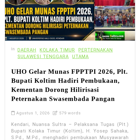
In
DAERAH
KOLAKA TIMUR
PERTERNAKAN
SULAWESI TENGGARA
UTAMA
UHO Gelar Munas FPPTPI 2026, Plt.
Bupati Koltim Hadiri Pembukaan,
Kementan Dorong Hilirisasi
Peternakan Swasembada Pangan
Agustus 1, 2026
579 words
Kendari, Nuansa Sultra – Pelaksana Tugas (Plt.)
Bupati Kolaka Timur (Koltim), H. Yosep Sahaka,
S.Pd., M.Pd., menghadiri pembukaan Musyawarah