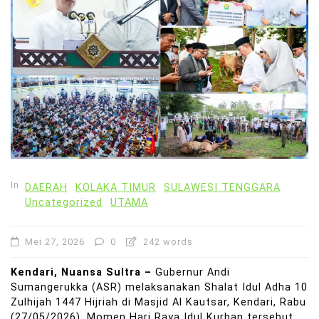
In
DAERAH
KOLAKA TIMUR
SULAWESI TENGGARA
Uncategorized
UTAMA
Mei 27, 2026
0
242 words
Kendari, Nuansa Sultra –
Gubernur Andi
Sumangerukka (ASR) melaksanakan Shalat Idul Adha 10
Zulhijah 1447 Hijriah di Masjid Al Kautsar, Kendari, Rabu
(27/05/2026). Momen Hari Raya Idul Kurban tersebut