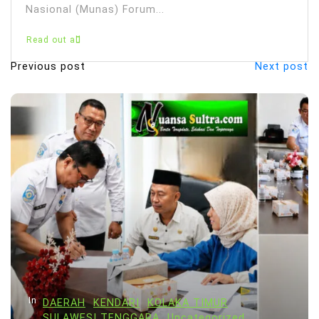
Nasional (Munas) Forum...
Read out all
Previous post
Next post
N
a
v
i
g
a
s
i
p
o
s
In
DAERAH
KENDARI
KOLAKA TIMUR
SULAWESI TENGGARA
Uncategorized