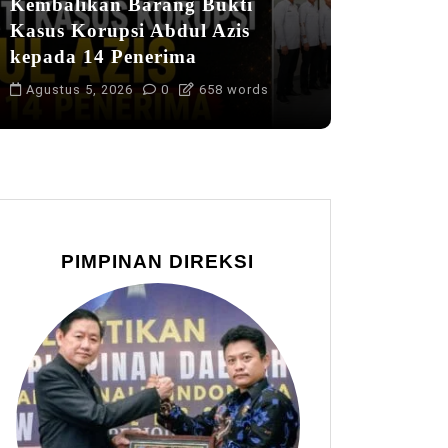
Kembalikan Barang Bukti
Kasus Korupsi Abdul Azis
kepada 14 Penerima
Agustus 5, 2026
0
658 words
PIMPINAN DIREKSI