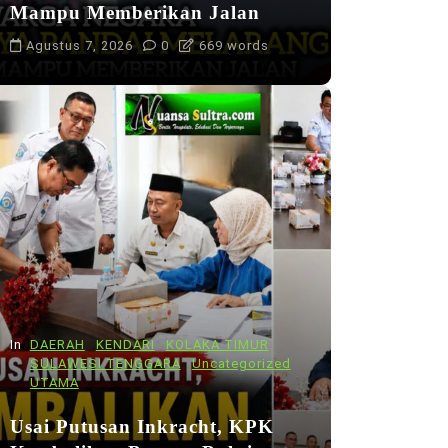
Mampu Memberikan Jalan
Agustus 7, 2026
0
669 words
In
DAERAH
KENDARI
KOLAKA TIMUR
SULAWESI TENGGARA
Uncategorized
UTAMA
Usai Putusan Inkracht, KPK