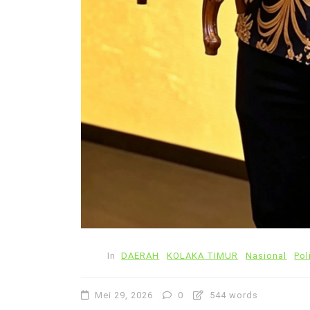
In
DAERAH
KOLAKA TIMUR
Nasional
Pol
Mei 29, 2026
0
544 words