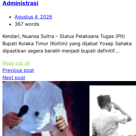
Administrasi
Agustus 4, 2026
367 words
Kendari, Nuansa Sultra – Status Pelaksana Tugas (Plt)
Bupati Kolaka Timur (Koltim) yang dijabat Yosep Sahaka
dipastikan segera beralih menjadi bupati definitif....
Read out all
Navigasi
Previous post
Next post
pos