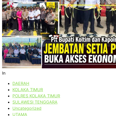
In
DAERAH
KOLAKA TIMUR
POLRES KOLAKA TIMUR
SULAWESI TENGGARA
Uncategorized
UTAMA