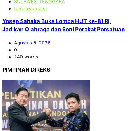
SULAWESI TENGGARA
Uncategorized
Yosep Sahaka Buka Lomba HUT ke-81 RI,
Jadikan Olahraga dan Seni Perekat Persatuan
Agustus 5, 2026
0
240 words
PIMPINAN DIREKSI