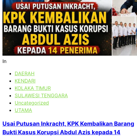
In
DAERAH
KENDARI
KOLAKA TIMUR
SULAWESI TENGGARA
Uncategorized
UTAMA
Usai Putusan Inkracht, KPK Kembalikan Barang
Bukti Kasus Korupsi Abdul Azis kepada 14