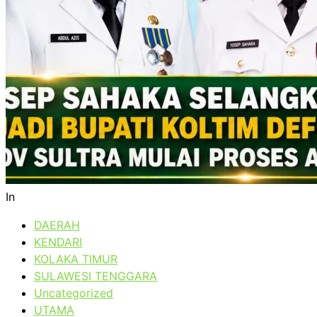
In
DAERAH
KENDARI
KOLAKA TIMUR
SULAWESI TENGGARA
Uncategorized
UTAMA