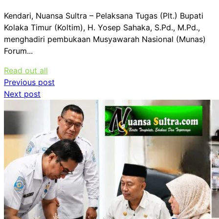
Kendari, Nuansa Sultra – Pelaksana Tugas (Plt.) Bupati
Kolaka Timur (Koltim), H. Yosep Sahaka, S.Pd., M.Pd.,
menghadiri pembukaan Musyawarah Nasional (Munas)
Forum...
Read out all
Navigasi
Previous post
Next post
pos