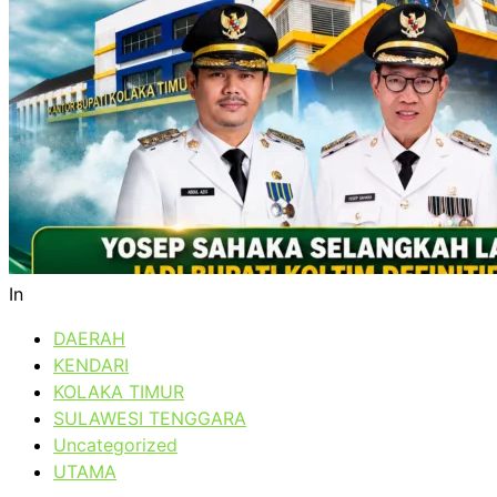
In
DAERAH
KENDARI
KOLAKA TIMUR
SULAWESI TENGGARA
Uncategorized
UTAMA