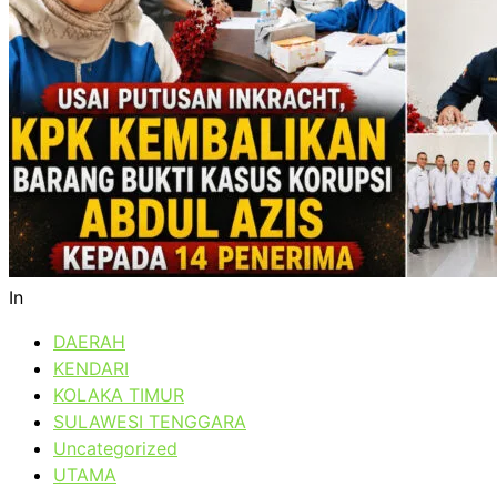
In
DAERAH
KENDARI
KOLAKA TIMUR
SULAWESI TENGGARA
Uncategorized
UTAMA