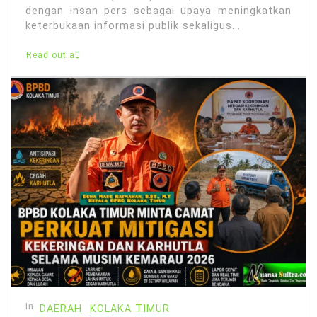
dengan insan pers sebagai upaya meningkatkan
keterbukaan informasi publik sekaligus...
Read out all
In
DAERAH
KOLAKA TIMUR