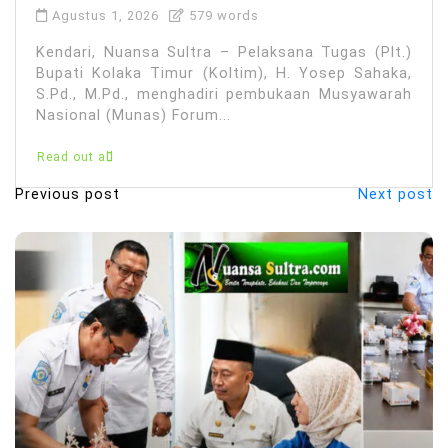
Agustus 1, 2026
579 words
Kendari, Nuansa Sultra – Pelaksana Tugas (Plt.)
Bupati Kolaka Timur (Koltim), H. Yosep Sahaka,
S.Pd., M.Pd., menghadiri pembukaan Musyawarah
Nasional (Munas) Forum...
Read out all
Previous post
Next post
N
a
v
i
g
a
s
i