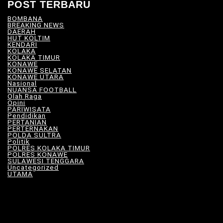
POST TERBARU
BOMBANA
(4)
BREAKING NEWS
(81)
DAERAH
(566)
HUT KOLTIM
(18)
KENDARI
(104)
KOLAKA
(21)
KOLAKA TIMUR
(527)
KONAWE
(34)
KONAWE SELATAN
(18)
KONAWE UTARA
(10)
Nasional
(101)
NUANSA FOOTBALL
(8)
Olah Raga
(12)
Opini
(5)
PARIWISATA
(11)
Pendidikan
(17)
PERTANIAN
(23)
PERTERNAKAN
(7)
POLDA SULTRA
(33)
Politik
(8)
POLRES KOLAKA TIMUR
(100)
POLRES KONAWE
(9)
SULAWESI TENGGARA
(575)
Uncategorized
(115)
UTAMA
(180)