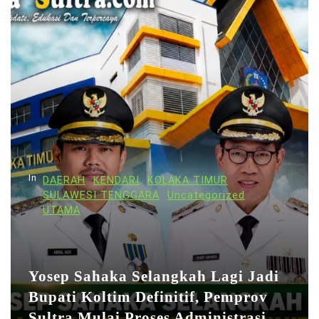
In
DAERAH
KENDARI
KOLAKA TIMUR
SULAWESI TENGGARA
Uncategorized
UTAMA
Yosep Sahaka Selangkah Lagi Jadi
Bupati Koltim Definitif, Pemprov
Sultra Mulai Proses Administrasi