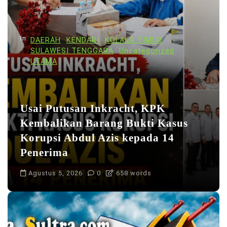
p
o
s
In
DAERAH
KENDARI
KOLAKA TIMUR
SULAWESI TENGGARA
Uncategorized
UTAMA
Usai Putusan Inkracht, KPK
Kembalikan Barang Bukti Kasus
Korupsi Abdul Azis kepada 14
Penerima
Agustus 5, 2026
0
658 words