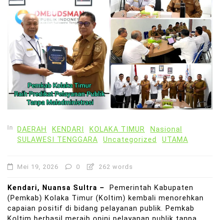
In
DAERAH
KENDARI
KOLAKA TIMUR
Nasional
SULAWESI TENGGARA
Uncategorized
UTAMA
Mei 19, 2026
0
262 words
Kendari, Nuansa Sultra –
Pemerintah Kabupaten
(Pemkab) Kolaka Timur (Koltim) kembali menorehkan
capaian positif di bidang pelayanan publik. Pemkab
Koltim berhasil meraih opini pelayanan publik tanpa