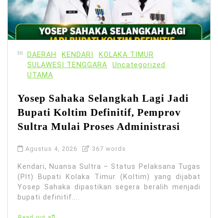
In
DAERAH
KENDARI
KOLAKA TIMUR
SULAWESI TENGGARA
Uncategorized
UTAMA
Yosep Sahaka Selangkah Lagi Jadi
Bupati Koltim Definitif, Pemprov
Sultra Mulai Proses Administrasi
Agustus 4, 2026
367 words
Kendari, Nuansa Sultra – Status Pelaksana Tugas
(Plt) Bupati Kolaka Timur (Koltim) yang dijabat
Yosep Sahaka dipastikan segera beralih menjadi
bupati definitif....
Read out all