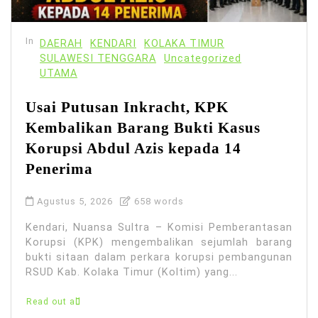
In
DAERAH
KENDARI
KOLAKA TIMUR
SULAWESI TENGGARA
Uncategorized
UTAMA
Usai Putusan Inkracht, KPK
Kembalikan Barang Bukti Kasus
Korupsi Abdul Azis kepada 14
Penerima
Agustus 5, 2026
658 words
Kendari, Nuansa Sultra – Komisi Pemberantasan
Korupsi (KPK) mengembalikan sejumlah barang
bukti sitaan dalam perkara korupsi pembangunan
RSUD Kab. Kolaka Timur (Koltim) yang...
Read out all