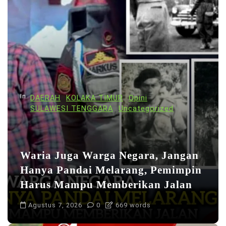
s
i
p
o
s
In
DAERAH
KOLAKA TIMUR
Opini
SULAWESI TENGGARA
Uncategorized
Waria Juga Warga Negara, Jangan
Hanya Pandai Melarang, Pemimpin
Harus Mampu Memberikan Jalan
Agustus 7, 2026
0
669 words