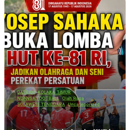
In
DAERAH
KOLAKA TIMUR
NUANSA FOOTBALL
Olah Raga
SULAWESI TENGGARA
Uncategorized