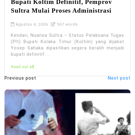
Bupati Koltim Definitif, Pemprov
Sultra Mulai Proses Administrasi
Agustus 4, 2026
367 words
Kendari, Nuansa Sultra – Status Pelaksana Tugas
(Plt) Bupati Kolaka Timur (Koltim) yang dijabat
Yosep Sahaka dipastikan segera beralih menjadi
bupati definitif....
Read out all
Previous post
Next post
N
a
v
i
g
a