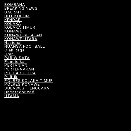
BOMBANA
(4)
BREAKING NEWS
(81)
DAERAH
(570)
HUT KOLTIM
(18)
KENDARI
(104)
KOLAKA
(21)
KOLAKA TIMUR
(531)
KONAWE
(34)
KONAWE SELATAN
(18)
KONAWE UTARA
(10)
Nasional
(101)
NUANSA FOOTBALL
(9)
Olah Raga
(13)
Opini
(6)
PARIWISATA
(11)
Pendidikan
(17)
PERTANIAN
(23)
PERTERNAKAN
(7)
POLDA SULTRA
(33)
Politik
(8)
POLRES KOLAKA TIMUR
(101)
POLRES KONAWE
(9)
SULAWESI TENGGARA
(579)
Uncategorized
(118)
UTAMA
(182)