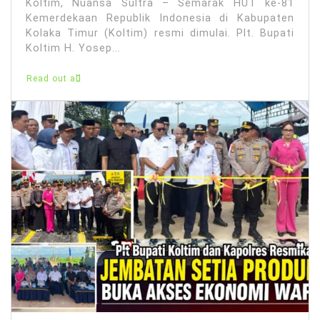
Koltim, Nuansa Sultra – Semarak HUT ke-81
Kemerdekaan Republik Indonesia di Kabupaten
Kolaka Timur (Koltim) resmi dimulai. Plt. Bupati
Koltim H. Yosep...
Read out all