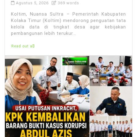
Agustus 5, 2026
369 words
Koltim, Nuansa Sultra – Pemerintah Kabupaten
Kolaka Timur (Koltim) mendorong penguatan tata
kelola data di tingkat desa agar kebijakan
pembangunan lebih terukur...
Read out all