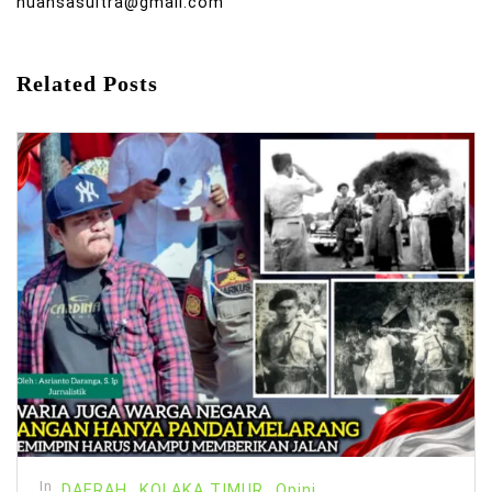
nuansasultra@gmail.com
Related Posts
In
DAERAH
KOLAKA TIMUR
Opini