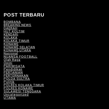
POST TERBARU
BOMBANA
(4)
BREAKING NEWS
(81)
DAERAH
(570)
HUT KOLTIM
(18)
KENDARI
(104)
KOLAKA
(21)
KOLAKA TIMUR
(531)
KONAWE
(34)
KONAWE SELATAN
(18)
KONAWE UTARA
(10)
Nasional
(101)
NUANSA FOOTBALL
(9)
Olah Raga
(13)
Opini
(6)
PARIWISATA
(11)
Pendidikan
(17)
PERTANIAN
(23)
PERTERNAKAN
(7)
POLDA SULTRA
(33)
Politik
(8)
POLRES KOLAKA TIMUR
(101)
POLRES KONAWE
(9)
SULAWESI TENGGARA
(579)
Uncategorized
(118)
UTAMA
(182)