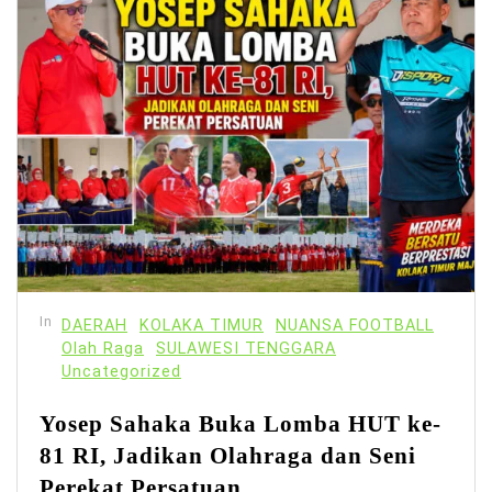
In
DAERAH
KOLAKA TIMUR
NUANSA FOOTBALL
Olah Raga
SULAWESI TENGGARA
Uncategorized
Yosep Sahaka Buka Lomba HUT ke-
81 RI, Jadikan Olahraga dan Seni
Perekat Persatuan