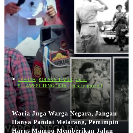
g
a
s
i
p
o
s
In
DAERAH
KOLAKA TIMUR
Opini
SULAWESI TENGGARA
Uncategorized
Waria Juga Warga Negara, Jangan
Hanya Pandai Melarang, Pemimpin
Harus Mampu Memberikan Jalan