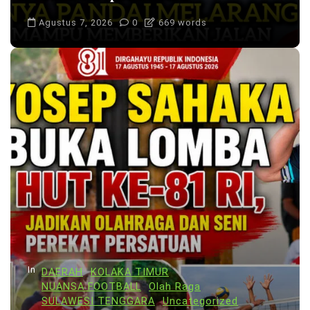
Agustus 7, 2026
0
669 words
In
DAERAH
KOLAKA TIMUR
NUANSA FOOTBALL
Olah Raga
SULAWESI TENGGARA
Uncategorized