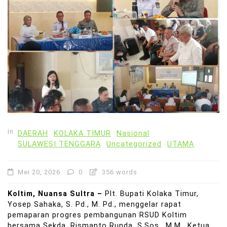
In
DAERAH
KOLAKA TIMUR
Nasional
SULAWESI TENGGARA
Uncategorized
UTAMA
Mei 20, 2026
0
356 words
Koltim, Nuansa Sultra –
Plt. Bupati Kolaka Timur,
Yosep Sahaka, S. Pd., M. Pd., menggelar rapat
pemaparan progres pembangunan RSUD Koltim
bersama Sekda, Rismanto Runda, S.Sos., M.M., Ketua