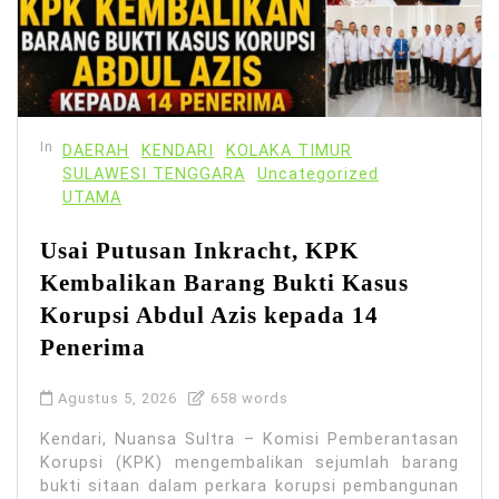
In
DAERAH
KENDARI
KOLAKA TIMUR
SULAWESI TENGGARA
Uncategorized
UTAMA
Usai Putusan Inkracht, KPK
Kembalikan Barang Bukti Kasus
Korupsi Abdul Azis kepada 14
Penerima
Agustus 5, 2026
658 words
Kendari, Nuansa Sultra – Komisi Pemberantasan
Korupsi (KPK) mengembalikan sejumlah barang
bukti sitaan dalam perkara korupsi pembangunan