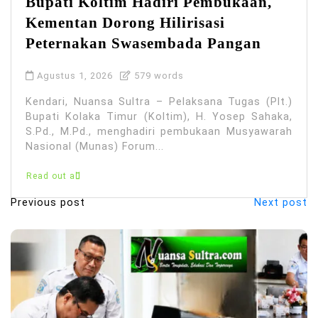
Bupati Koltim Hadiri Pembukaan,
Kementan Dorong Hilirisasi
Peternakan Swasembada Pangan
Agustus 1, 2026
579 words
Kendari, Nuansa Sultra – Pelaksana Tugas (Plt.)
Bupati Kolaka Timur (Koltim), H. Yosep Sahaka,
S.Pd., M.Pd., menghadiri pembukaan Musyawarah
Nasional (Munas) Forum...
Read out all
Previous post
Next post
N
a
v
i
g