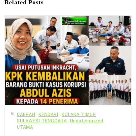
Related Posts
In
DAERAH
KENDARI
KOLAKA TIMUR
SULAWESI TENGGARA
Uncategorized
UTAMA