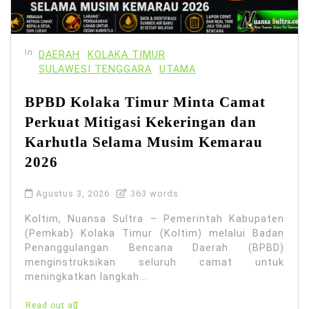
In
DAERAH
KOLAKA TIMUR
SULAWESI TENGGARA
UTAMA
BPBD Kolaka Timur Minta Camat
Perkuat Mitigasi Kekeringan dan
Karhutla Selama Musim Kemarau
2026
Agustus 3, 2026
363 words
Koltim, Nuansa Sultra – Pemerintah Kabupaten
(Pemkab) Kolaka Timur (Koltim) melalui Badan
Penanggulangan Bencana Daerah (BPBD)
menginstruksikan seluruh camat untuk
meningkatkan langkah...
Read out all