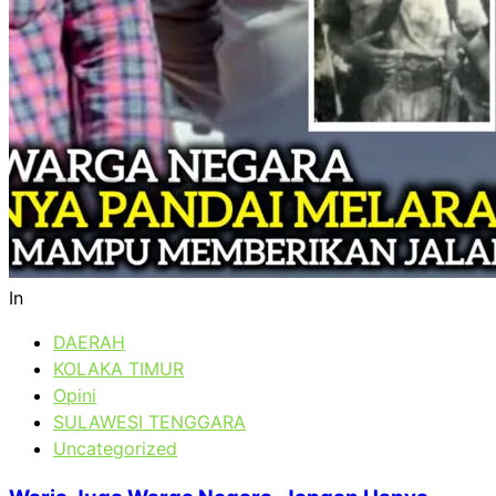
In
DAERAH
KOLAKA TIMUR
Opini
SULAWESI TENGGARA
Uncategorized