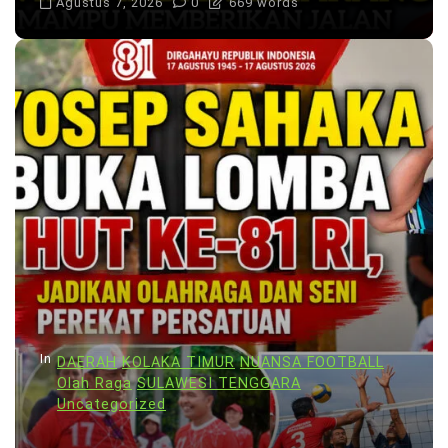
Agustus 7, 2026
0
669 words
In
DAERAH
KOLAKA TIMUR
NUANSA FOOTBALL
Olah Raga
SULAWESI TENGGARA
Uncategorized