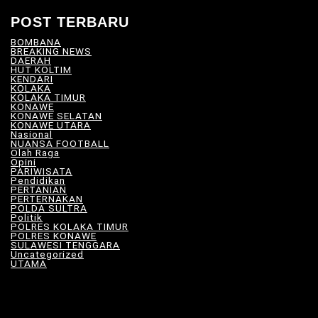
POST TERBARU
BOMBANA
(4)
BREAKING NEWS
(81)
DAERAH
(570)
HUT KOLTIM
(18)
KENDARI
(104)
KOLAKA
(21)
KOLAKA TIMUR
(531)
KONAWE
(34)
KONAWE SELATAN
(18)
KONAWE UTARA
(10)
Nasional
(101)
NUANSA FOOTBALL
(9)
Olah Raga
(13)
Opini
(6)
PARIWISATA
(11)
Pendidikan
(17)
PERTANIAN
(23)
PERTERNAKAN
(7)
POLDA SULTRA
(33)
Politik
(8)
POLRES KOLAKA TIMUR
(101)
POLRES KONAWE
(9)
SULAWESI TENGGARA
(579)
Uncategorized
(118)
UTAMA
(182)