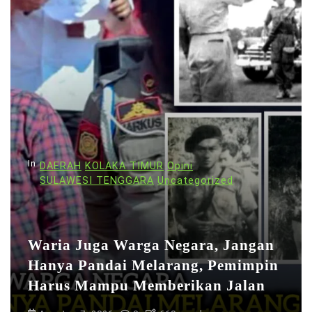
a
s
i
p
o
s
In
DAERAH
KOLAKA TIMUR
Opini
SULAWESI TENGGARA
Uncategorized
Waria Juga Warga Negara, Jangan
Hanya Pandai Melarang, Pemimpin
Harus Mampu Memberikan Jalan