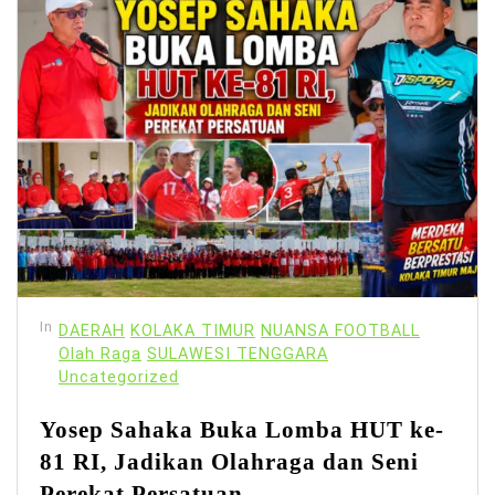
In
DAERAH
KOLAKA TIMUR
NUANSA FOOTBALL
Olah Raga
SULAWESI TENGGARA
Uncategorized
Yosep Sahaka Buka Lomba HUT ke-
81 RI, Jadikan Olahraga dan Seni
Perekat Persatuan