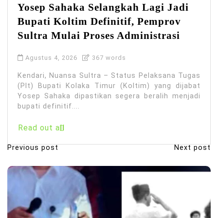
Yosep Sahaka Selangkah Lagi Jadi
Bupati Koltim Definitif, Pemprov
Sultra Mulai Proses Administrasi
Agustus 4, 2026
367 words
Kendari, Nuansa Sultra – Status Pelaksana Tugas
(Plt) Bupati Kolaka Timur (Koltim) yang dijabat
Yosep Sahaka dipastikan segera beralih menjadi
bupati definitif....
Read out all
Previous post
Next post
N
a
v
i
g