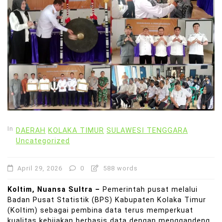
In
DAERAH
KOLAKA TIMUR
SULAWESI TENGGARA
Uncategorized
April 29, 2026
0
588 words
Koltim, Nuansa Sultra –
Pemerintah pusat melalui
Badan Pusat Statistik (BPS) Kabupaten Kolaka Timur
(Koltim) sebagai pembina data terus memperkuat
kualitas kebijakan berbasis data dengan menggandeng