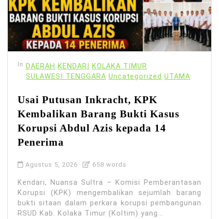
In
DAERAH
KENDARI
KOLAKA TIMUR
SULAWESI TENGGARA
Uncategorized
UTAMA
Usai Putusan Inkracht, KPK
Kembalikan Barang Bukti Kasus
Korupsi Abdul Azis kepada 14
Penerima
Agustus 5, 2026
658 words
Kendari, Nuansa Sultra – Komisi Pemberantasan
Korupsi (KPK) mengembalikan sejumlah barang
bukti sitaan dalam perkara korupsi pembangunan
RSUD Kab. Kolaka Timur (Koltim) yang...