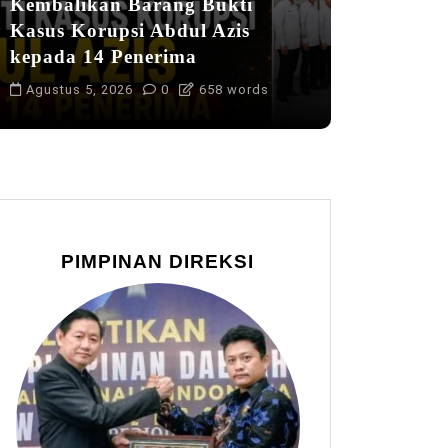
Kembalikan Barang Bukti
Kasus Korupsi Abdul Azis
kepada 14 Penerima
Agustus 5, 2026
0
658 words
PIMPINAN DIREKSI