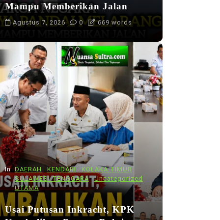
Mampu Memberikan Jalan
Agustus 7, 2026
0
669 words
In
DAERAH
KENDARI
KOLAKA TIMUR
SULAWESI TENGGARA
Uncategorized
UTAMA
Usai Putusan Inkracht, KPK