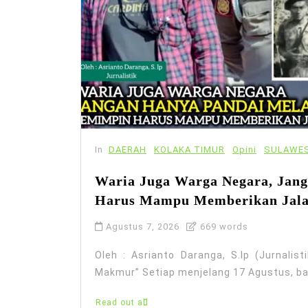
In
DAERAH
KOLAKA TIMUR
Opini
SULAWES
Waria Juga Warga Negara, Jan
Harus Mampu Memberikan Jal
Agustus 7, 2026
669 words
Oleh : Asrianto Daranga, S.Ip (Jurnalis
Makmur” Setiap menjelang 17 Agustus, ban
Read out all