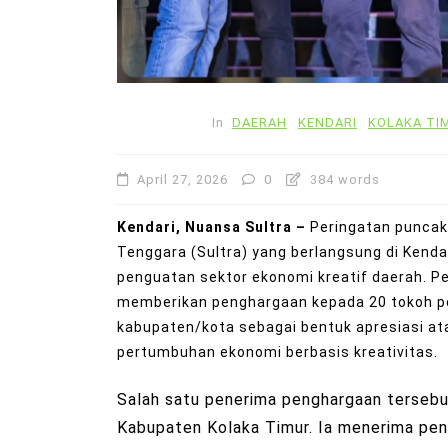
In
DAERAH
KENDARI
KOLAKA TI
April 27, 2026
0
384 words
Kendari, Nuansa Sultra –
Peringatan puncak
Tenggara (Sultra) yang berlangsung di Kend
penguatan sektor ekonomi kreatif daerah.
memberikan penghargaan kepada 20 tokoh pe
kabupaten/kota sebagai bentuk apresiasi a
pertumbuhan ekonomi berbasis kreativitas.
Salah satu penerima penghargaan tersebut a
Kabupaten Kolaka Timur. Ia menerima pe