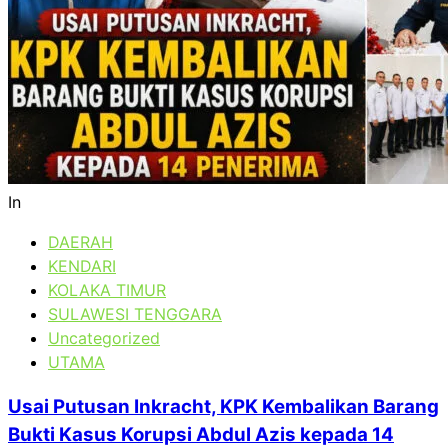
In
DAERAH
KENDARI
KOLAKA TIMUR
SULAWESI TENGGARA
Uncategorized
UTAMA
Usai Putusan Inkracht, KPK Kembalikan Barang
Bukti Kasus Korupsi Abdul Azis kepada 14