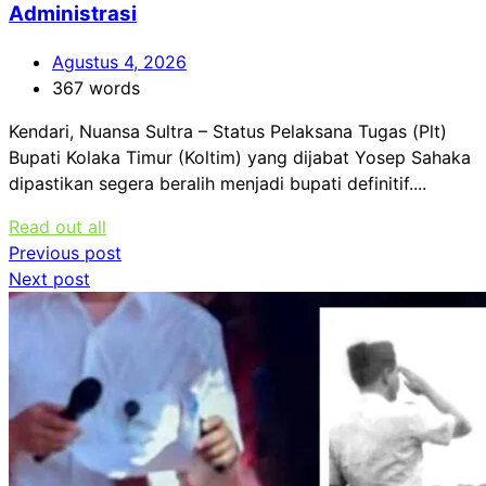
Administrasi
Agustus 4, 2026
367 words
Kendari, Nuansa Sultra – Status Pelaksana Tugas (Plt)
Bupati Kolaka Timur (Koltim) yang dijabat Yosep Sahaka
dipastikan segera beralih menjadi bupati definitif....
Read out all
Navigasi
Previous post
Next post
pos