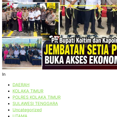
In
DAERAH
KOLAKA TIMUR
POLRES KOLAKA TIMUR
SULAWESI TENGGARA
Uncategorized
UTAMA