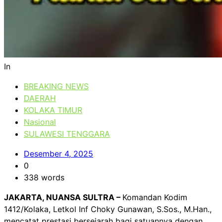
In
BREAKING NEWS
DAERAH
KOLAKA TIMUR
Nasional
SULAWESI TENGGARA
Desember 4, 2025
0
338 words
JAKARTA, NUANSA SULTRA –
Komandan Kodim
1412/Kolaka, Letkol Inf Choky Gunawan, S.Sos., M.Han.,
mencatat prestasi bersejarah bagi satuannya dengan