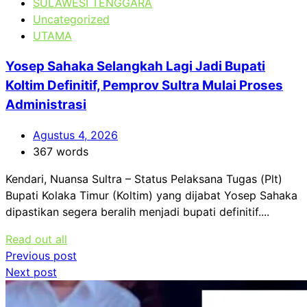
SULAWESI TENGGARA
Uncategorized
UTAMA
Yosep Sahaka Selangkah Lagi Jadi Bupati
Koltim Definitif, Pemprov Sultra Mulai Proses
Administrasi
Agustus 4, 2026
367 words
Kendari, Nuansa Sultra – Status Pelaksana Tugas (Plt)
Bupati Kolaka Timur (Koltim) yang dijabat Yosep Sahaka
dipastikan segera beralih menjadi bupati definitif....
Read out all
Navigasi
Previous post
Next post
pos