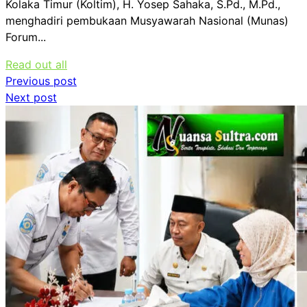
Kolaka Timur (Koltim), H. Yosep Sahaka, S.Pd., M.Pd.,
menghadiri pembukaan Musyawarah Nasional (Munas)
Forum...
Read out all
Navigasi
Previous post
Next post
pos