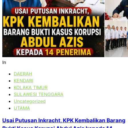
In
DAERAH
KENDARI
KOLAKA TIMUR
SULAWESI TENGGARA
Uncategorized
UTAMA
Usai Putusan Inkracht, KPK Kembalikan Barang