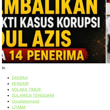
In
DAERAH
KENDARI
KOLAKA TIMUR
SULAWESI TENGGARA
Uncategorized
UTAMA