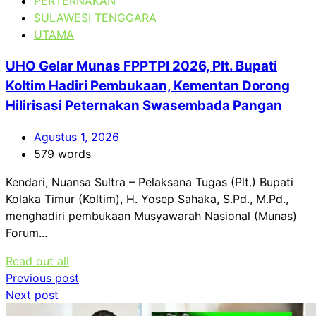
PERTERNAKAN
SULAWESI TENGGARA
UTAMA
UHO Gelar Munas FPPTPI 2026, Plt. Bupati
Koltim Hadiri Pembukaan, Kementan Dorong
Hilirisasi Peternakan Swasembada Pangan
Agustus 1, 2026
579 words
Kendari, Nuansa Sultra – Pelaksana Tugas (Plt.) Bupati
Kolaka Timur (Koltim), H. Yosep Sahaka, S.Pd., M.Pd.,
menghadiri pembukaan Musyawarah Nasional (Munas)
Forum...
Read out all
Navigasi
Previous post
Next post
pos