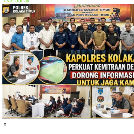
Read out all
In