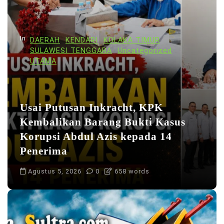
p
o
s
In
DAERAH
KENDARI
KOLAKA TIMUR
SULAWESI TENGGARA
Uncategorized
UTAMA
Usai Putusan Inkracht, KPK
Kembalikan Barang Bukti Kasus
Korupsi Abdul Azis kepada 14
Penerima
Agustus 5, 2026
0
658 words