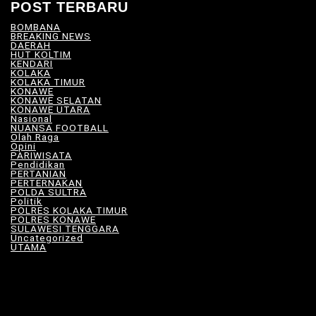
POST TERBARU
BOMBANA
(4)
BREAKING NEWS
(81)
DAERAH
(566)
HUT KOLTIM
(18)
KENDARI
(104)
KOLAKA
(21)
KOLAKA TIMUR
(527)
KONAWE
(34)
KONAWE SELATAN
(18)
KONAWE UTARA
(10)
Nasional
(101)
NUANSA FOOTBALL
(8)
Olah Raga
(12)
Opini
(5)
PARIWISATA
(11)
Pendidikan
(17)
PERTANIAN
(23)
PERTERNAKAN
(7)
POLDA SULTRA
(33)
Politik
(8)
POLRES KOLAKA TIMUR
(100)
POLRES KONAWE
(9)
SULAWESI TENGGARA
(575)
Uncategorized
(115)
UTAMA
(180)