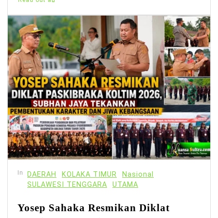
Read out all
In
DAERAH
KOLAKA TIMUR
Nasional
SULAWESI TENGGARA
UTAMA
Yosep Sahaka Resmikan Diklat