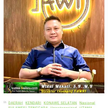
In
DAERAH
KENDARI
KONAWE SELATAN
Nasional