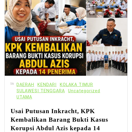
In
DAERAH
KENDARI
KOLAKA TIMUR
SULAWESI TENGGARA
Uncategorized
UTAMA
Usai Putusan Inkracht, KPK
Kembalikan Barang Bukti Kasus
Korupsi Abdul Azis kepada 14