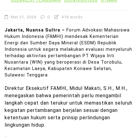
SULAWESI TENGGARA
Uncategorized
UTAMA
Mei 31, 2026
0
418 words
Jakarta, Nuansa Sultra –
Forum Advokasi Mahasiswa
Hukum Indonesia (FAMHI) mendesak Kementerian
Energi dan Sumber Daya Mineral (ESDM) Republik
Indonesia untuk segera melakukan evaluasi menyeluruh
terhadap aktivitas pertambangan PT Wijaya Inti
Nusantara (WIN) yang beroperasi di Desa Torobulu,
Kecamatan Laeya, Kabupaten Konawe Selatan,
Sulawesi Tenggara.
Direktur Eksekutif FAMHI, Midul Makati, S.H., M.H.,
menegaskan bahwa pemerintah perlu mengambil
langkah cepat dan terukur untuk memastikan seluruh
kegiatan pertambangan berjalan sesuai dengan
ketentuan hukum serta prinsip perlindungan
lingkungan hidup.