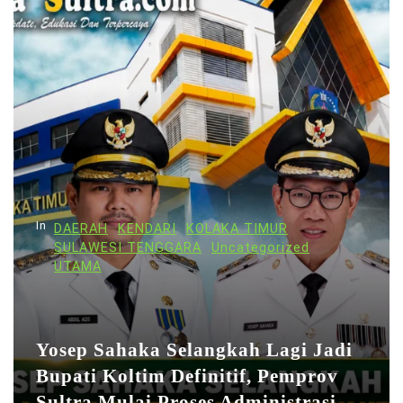
In
DAERAH
KENDARI
KOLAKA TIMUR
SULAWESI TENGGARA
Uncategorized
UTAMA
Yosep Sahaka Selangkah Lagi Jadi
Bupati Koltim Definitif, Pemprov
Sultra Mulai Proses Administrasi