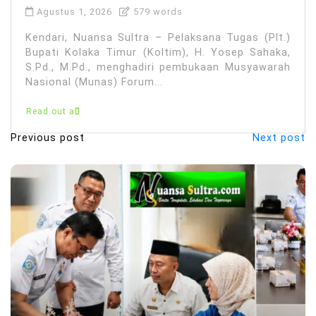
Agustus 1, 2026
579 words
Kendari, Nuansa Sultra – Pelaksana Tugas (Plt.)
Bupati Kolaka Timur (Koltim), H. Yosep Sahaka,
S.Pd., M.Pd., menghadiri pembukaan Musyawarah
Nasional (Munas) Forum...
Read out all
Previous post
Next post
N
a
v
i
g
a
s
i