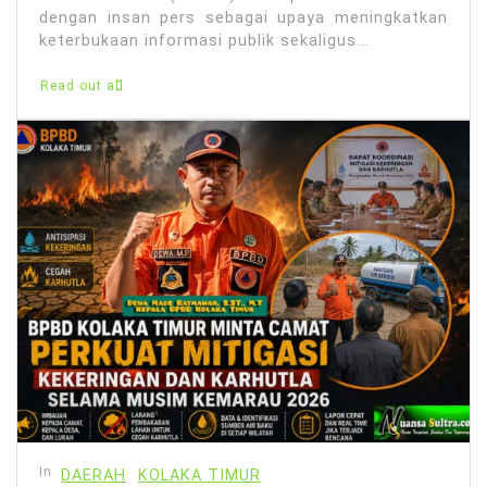
dengan insan pers sebagai upaya meningkatkan
keterbukaan informasi publik sekaligus...
Read out all
In
DAERAH
KOLAKA TIMUR