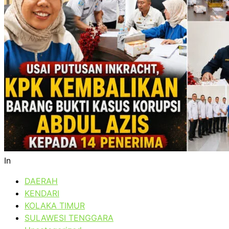
In
DAERAH
KENDARI
KOLAKA TIMUR
SULAWESI TENGGARA