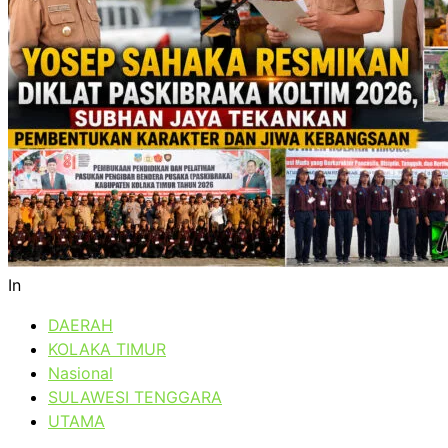
In
DAERAH
KOLAKA TIMUR
Nasional
SULAWESI TENGGARA
UTAMA