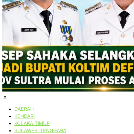
In
DAERAH
KENDARI
KOLAKA TIMUR
SULAWESI TENGGARA