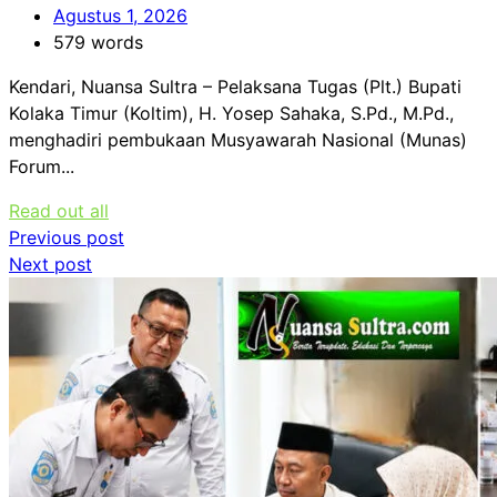
Agustus 1, 2026
579 words
Kendari, Nuansa Sultra – Pelaksana Tugas (Plt.) Bupati
Kolaka Timur (Koltim), H. Yosep Sahaka, S.Pd., M.Pd.,
menghadiri pembukaan Musyawarah Nasional (Munas)
Forum...
Read out all
Navigasi
Previous post
Next post
pos