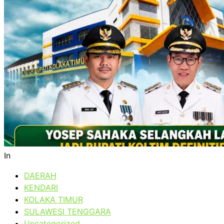
In
DAERAH
KENDARI
KOLAKA TIMUR
SULAWESI TENGGARA
Uncategorized