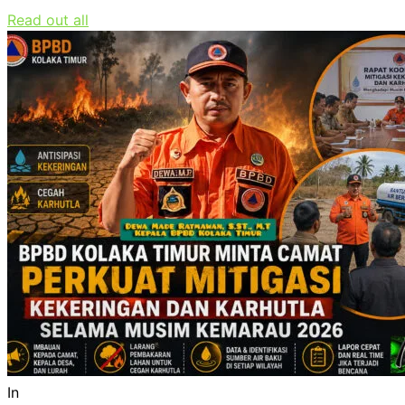
Read out all
In