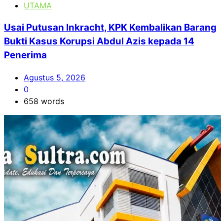
UTAMA
Usai Putusan Inkracht, KPK Kembalikan Barang
Bukti Kasus Korupsi Abdul Azis kepada 14
Penerima
Agustus 5, 2026
0
658 words