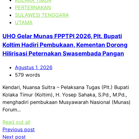
PERTERNAKAN
SULAWESI TENGGARA
UTAMA
UHO Gelar Munas FPPTPI 2026, Plt. Bupati
Koltim Hadiri Pembukaan, Kementan Dorong
Hilirisasi Peternakan Swasembada Pangan
Agustus 1, 2026
579 words
Kendari, Nuansa Sultra – Pelaksana Tugas (Plt.) Bupati
Kolaka Timur (Koltim), H. Yosep Sahaka, S.Pd., M.Pd.,
menghadiri pembukaan Musyawarah Nasional (Munas)
Forum...
Read out all
Navigasi
Previous post
Next post