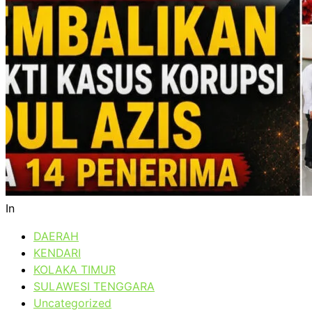
In
DAERAH
KENDARI
KOLAKA TIMUR
SULAWESI TENGGARA
Uncategorized