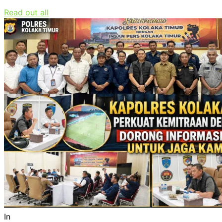
Read out all
In