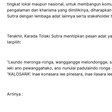
tingkat lokal maupun nasional, untuk membangun komun
pengalaman dan kharisma yang dimilikinya, diharapka
Sultra dengan lembaga adat lainnya serta stakeholder 
Terakhir, Karada Tolaki Sultra menitipkan pesan adat
terpilih:
“Leundo meronga-ronga, wanggangge melondongge, sa
ieki ano pewanggahako, ano nunulai padulaindo ronga 
“KALOSARA”. Inae konasara iee pinesara, inae liasara ie
Artinya :