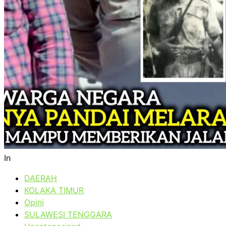
In
DAERAH
KOLAKA TIMUR
Opini
SULAWESI TENGGARA