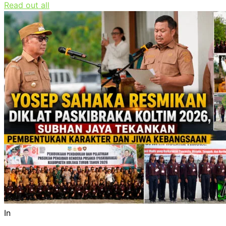
Read out all
In