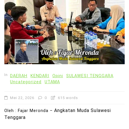
In
DAERAH
KENDARI
Opini
SULAWESI TENGGARA
Uncategorized
UTAMA
Mei 22, 2026
0
615 words
Angkatan Muda Sulawesi
Oleh : Fajar Meronda –
Tenggara