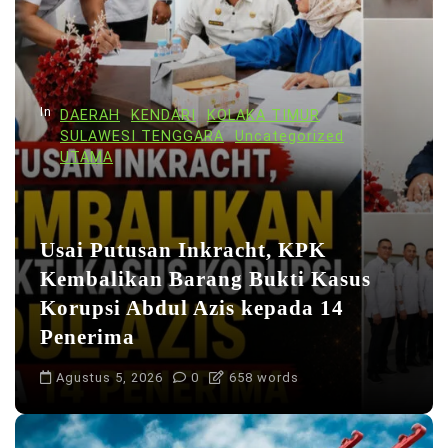
i
p
o
s
In
DAERAH
KENDARI
KOLAKA TIMUR
SULAWESI TENGGARA
Uncategorized
UTAMA
Usai Putusan Inkracht, KPK
Kembalikan Barang Bukti Kasus
Korupsi Abdul Azis kepada 14
Penerima
Agustus 5, 2026
0
658 words