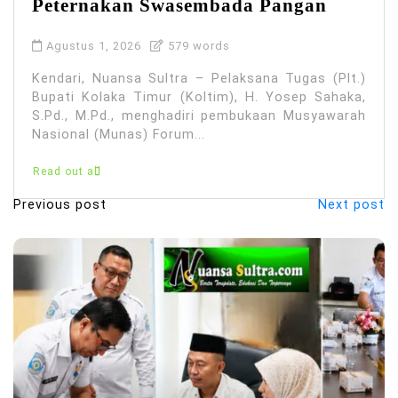
Peternakan Swasembada Pangan
Agustus 1, 2026
579 words
Kendari, Nuansa Sultra – Pelaksana Tugas (Plt.)
Bupati Kolaka Timur (Koltim), H. Yosep Sahaka,
S.Pd., M.Pd., menghadiri pembukaan Musyawarah
Nasional (Munas) Forum...
Read out all
Previous post
Next post
N
a
v
i
g
a
s