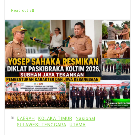
Read out all
In
DAERAH
KOLAKA TIMUR
Nasional
SULAWESI TENGGARA
UTAMA