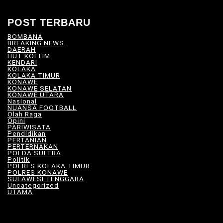
POST TERBARU
BOMBANA
(4)
BREAKING NEWS
(81)
DAERAH
(566)
HUT KOLTIM
(18)
KENDARI
(104)
KOLAKA
(21)
KOLAKA TIMUR
(527)
KONAWE
(34)
KONAWE SELATAN
(18)
KONAWE UTARA
(10)
Nasional
(101)
NUANSA FOOTBALL
(8)
Olah Raga
(12)
Opini
(5)
PARIWISATA
(11)
Pendidikan
(17)
PERTANIAN
(23)
PERTERNAKAN
(7)
POLDA SULTRA
(33)
Politik
(8)
POLRES KOLAKA TIMUR
(100)
POLRES KONAWE
(9)
SULAWESI TENGGARA
(575)
Uncategorized
(115)
UTAMA
(180)