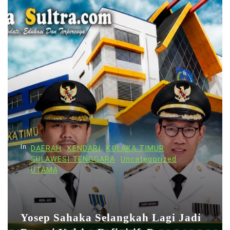
In
DAERAH
KENDARI
KOLAKA TIMUR
SULAWESI TENGGARA
Uncategorized
UTAMA
Yosep Sahaka Selangkah Lagi Jadi