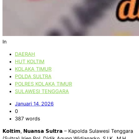
In
DAERAH
HUT KOLTIM
KOLAKA TIMUR
POLDA SULTRA
POLRES KOLAKA TIMUR
SULAWESI TENGGARA
Januari 14, 2026
0
387 words
𝗞𝗼𝗹𝘁𝗶𝗺, 𝗡𝘂𝗮𝗻𝘀𝗮 𝗦𝘂𝗹𝘁𝗿𝗮 – Kapolda Sulawesi Tenggara
(Sultra) Irjen Pol. Didik Agung Widjanarko, S.I.K., M.H.,