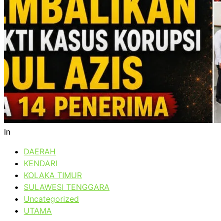
In
DAERAH
KENDARI
KOLAKA TIMUR
SULAWESI TENGGARA
Uncategorized
UTAMA