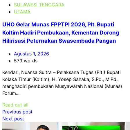
SULAWESI TENGGARA
UTAMA
UHO Gelar Munas FPPTPI 2026, Plt. Bupati
Koltim Hadiri Pembukaan, Kementan Dorong
Hilirisasi Peternakan Swasembada Pangan
Agustus 1, 2026
579 words
Kendari, Nuansa Sultra – Pelaksana Tugas (Plt.) Bupati
Kolaka Timur (Koltim), H. Yosep Sahaka, S.Pd., M.Pd.,
menghadiri pembukaan Musyawarah Nasional (Munas)
Forum...
Read out all
Navigasi
Previous post
Next post
pos