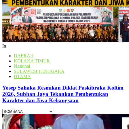
In
DAERAH
KOLAKA TIMUR
Nasional
SULAWESI TENGGARA
UTAMA
Yosep Sahaka Resmikan Diklat Paskibraka Koltim
2026, Subhan Jaya Tekankan Pembentukan
Karakter dan Jiwa Kebangsaan