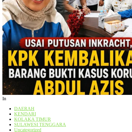
In
DAERAH
KENDARI
KOLAKA TIMUR
SULAWESI TENGGARA
Uncategorized