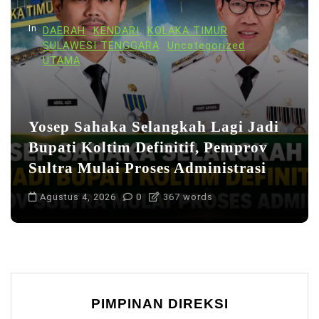
In
DAERAH
KENDARI
KOLAKA TIMUR
SULAWESI TENGGARA
Uncategorized
UTAMA
Yosep Sahaka Selangkah Lagi Jadi
Bupati Koltim Definitif, Pemprov
Sultra Mulai Proses Administrasi
Agustus 4, 2026
0
367 words
PIMPINAN DIREKSI