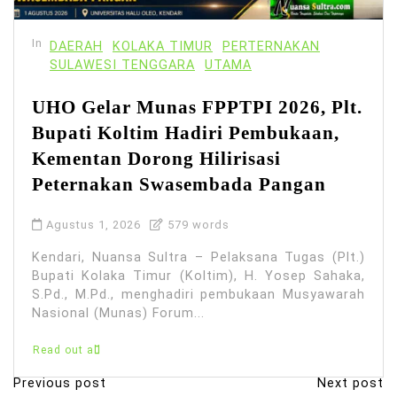
In
DAERAH
KOLAKA TIMUR
PERTERNAKAN
SULAWESI TENGGARA
UTAMA
UHO Gelar Munas FPPTPI 2026, Plt.
Bupati Koltim Hadiri Pembukaan,
Kementan Dorong Hilirisasi
Peternakan Swasembada Pangan
Agustus 1, 2026
579 words
Kendari, Nuansa Sultra – Pelaksana Tugas (Plt.)
Bupati Kolaka Timur (Koltim), H. Yosep Sahaka,
S.Pd., M.Pd., menghadiri pembukaan Musyawarah
Nasional (Munas) Forum...
Read out all
Previous post
Next post
N