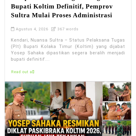
Bupati Koltim Definitif, Pemprov
Sultra Mulai Proses Administrasi
Agustus 4, 2026
367 words
Kendari, Nuansa Sultra – Status Pelaksana Tugas
(Plt) Bupati Kolaka Timur (Koltim) yang dijabat
Yosep Sahaka dipastikan segera beralih menjadi
bupati definitif....
Read out all