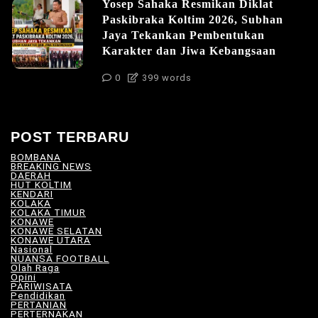
Yosep Sahaka Resmikan Diklat
Paskibraka Koltim 2026, Subhan
Jaya Tekankan Pembentukan
Karakter dan Jiwa Kebangsaan
0
399 words
POST TERBARU
BOMBANA
(4)
BREAKING NEWS
(81)
DAERAH
(566)
HUT KOLTIM
(18)
KENDARI
(104)
KOLAKA
(21)
KOLAKA TIMUR
(527)
KONAWE
(34)
KONAWE SELATAN
(18)
KONAWE UTARA
(10)
Nasional
(101)
NUANSA FOOTBALL
(8)
Olah Raga
(12)
Opini
(5)
PARIWISATA
(11)
Pendidikan
(17)
PERTANIAN
(23)
PERTERNAKAN
(7)