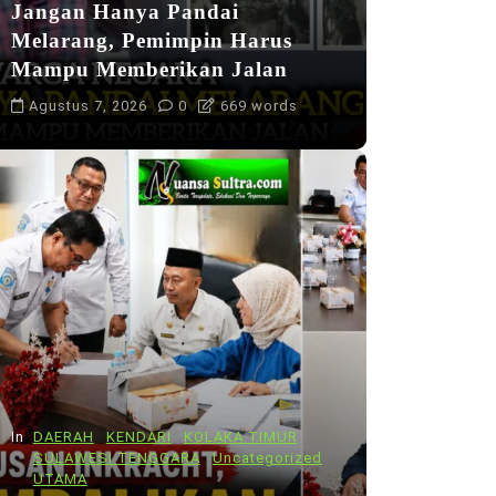
Jangan Hanya Pandai
Melarang, Pemimpin Harus
Mampu Memberikan Jalan
Agustus 7, 2026
0
669 words
In
DAERAH
KENDARI
KOLAKA TIMUR
SULAWESI TENGGARA
Uncategorized
UTAMA