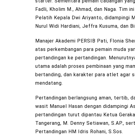
starter. Sementara pemain cadangan yang 
Fadli, Kholim M., Ahmad, dan Naga. Tim in
Pelatih Kepala Dwi Ariyanto, didampingi Ma
Nurul Widi Hardiani, Jeffra Kusuma, dan B
Manajer Akademi PERSIB Pati, Flonia Sher
atas perkembangan para pemain muda yan
pertandingan ke pertandingan. Menurutny
utama adalah proses pembinaan yang mam
bertanding, dan karakter para atlet agar s
mendatang.
Pertandingan berlangsung aman, tertib, dan
wasit Manuel Hasan dengan didampingi Asi
pertandingan turut dipantau Ketua Gerak
Tangerang, M. Denny Setiawan, S.AP., se
Pertandingan HM Idris Rohani, S.Sos.