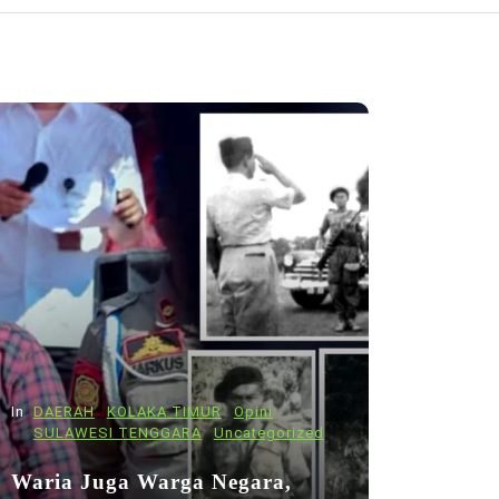
In
DAERAH
KOLAKA TIMUR
Opini
SULAWESI TENGGARA
Uncategorized
Waria Juga Warga Negara,