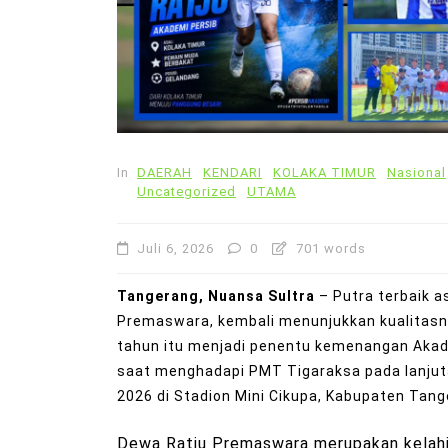
In
DAERAH
KENDARI
KOLAKA TIMUR
Nasional
Uncategorized
UTAMA
Juli 6, 2026
0
701 words
Tangerang, Nuansa Sultra
– Putra terbaik a
Premaswara, kembali menunjukkan kualitasny
tahun itu menjadi penentu kemenangan Akad
saat menghadapi PMT Tigaraksa pada lanjuta
2026 di Stadion Mini Cikupa, Kabupaten Tang
Dewa Ratju Premaswara merupakan kelahir