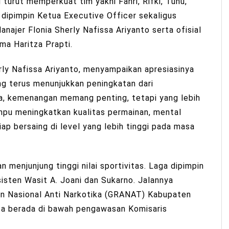
turut memperkuat tim yakni Fahri, Rifki, Tuhu,
i dipimpin Ketua Executive Officer sekaligus
najer Flonia Sherly Nafissa Ariyanto serta ofisial
ima Haritza Prapti.
ly Nafissa Ariyanto, menyampaikan apresiasinya
g terus menunjukkan peningkatan dari
a, kemenangan memang penting, tetapi yang lebih
pu meningkatkan kualitas permainan, mental
iap bersaing di level yang lebih tinggi pada masa
 menjunjung tinggi nilai sportivitas. Laga dipimpin
sten Wasit A. Joani dan Sukarno. Jalannya
an Nasional Anti Narkotika (GRANAT) Kabupaten
rta berada di bawah pengawasan Komisaris