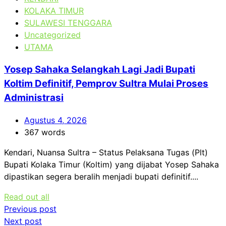
KOLAKA TIMUR
SULAWESI TENGGARA
Uncategorized
UTAMA
Yosep Sahaka Selangkah Lagi Jadi Bupati
Koltim Definitif, Pemprov Sultra Mulai Proses
Administrasi
Agustus 4, 2026
367 words
Kendari, Nuansa Sultra – Status Pelaksana Tugas (Plt)
Bupati Kolaka Timur (Koltim) yang dijabat Yosep Sahaka
dipastikan segera beralih menjadi bupati definitif....
Read out all
Navigasi
Previous post
Next post
pos