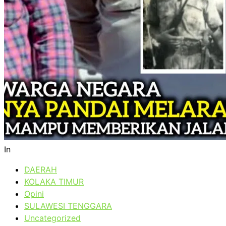
In
DAERAH
KOLAKA TIMUR
Opini
SULAWESI TENGGARA
Uncategorized