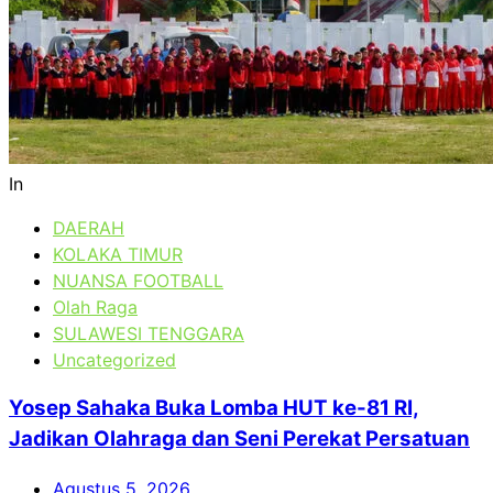
In
DAERAH
KOLAKA TIMUR
NUANSA FOOTBALL
Olah Raga
SULAWESI TENGGARA
Uncategorized
Yosep Sahaka Buka Lomba HUT ke-81 RI,
Jadikan Olahraga dan Seni Perekat Persatuan
Agustus 5, 2026