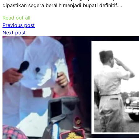
dipastikan segera beralih menjadi bupati definitif....
Read out all
Navigasi
Previous post
Next post
pos