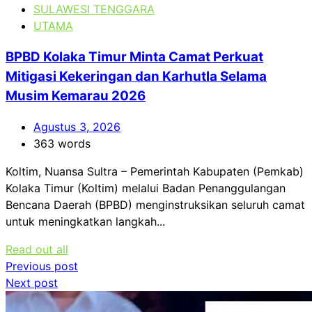
SULAWESI TENGGARA
UTAMA
BPBD Kolaka Timur Minta Camat Perkuat
Mitigasi Kekeringan dan Karhutla Selama
Musim Kemarau 2026
Agustus 3, 2026
363 words
Koltim, Nuansa Sultra – Pemerintah Kabupaten (Pemkab)
Kolaka Timur (Koltim) melalui Badan Penanggulangan
Bencana Daerah (BPBD) menginstruksikan seluruh camat
untuk meningkatkan langkah...
Read out all
Navigasi
Previous post
Next post
pos