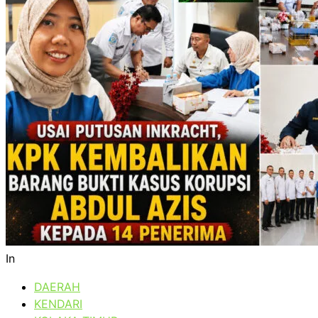
In
DAERAH
KENDARI