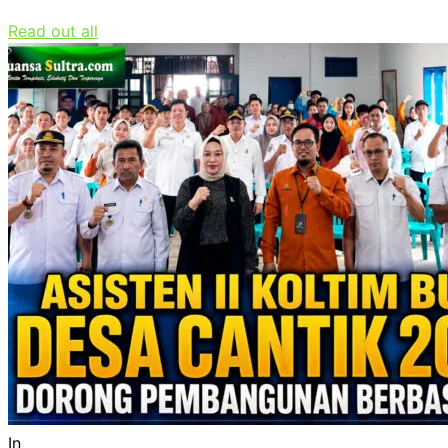
Read out all
In