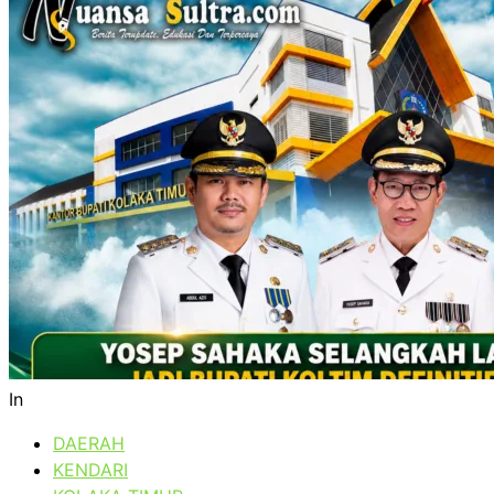
In
DAERAH
KENDARI