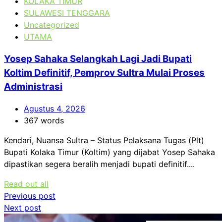
KOLAKA TIMUR
SULAWESI TENGGARA
Uncategorized
UTAMA
Yosep Sahaka Selangkah Lagi Jadi Bupati
Koltim Definitif, Pemprov Sultra Mulai Proses
Administrasi
Agustus 4, 2026
367 words
Kendari, Nuansa Sultra – Status Pelaksana Tugas (Plt)
Bupati Kolaka Timur (Koltim) yang dijabat Yosep Sahaka
dipastikan segera beralih menjadi bupati definitif....
Read out all
Navigasi
Previous post
Next post
pos