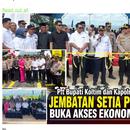
Read out all
In