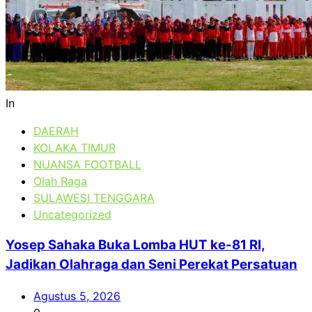
In
DAERAH
KOLAKA TIMUR
NUANSA FOOTBALL
Olah Raga
SULAWESI TENGGARA
Uncategorized
Yosep Sahaka Buka Lomba HUT ke-81 RI,
Jadikan Olahraga dan Seni Perekat Persatuan
Agustus 5, 2026