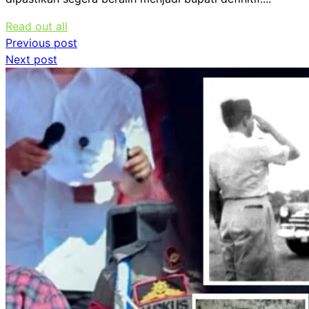
Read out all
Navigasi
Previous post
Next post
pos