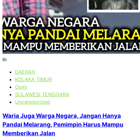
In
DAERAH
KOLAKA TIMUR
Opini
SULAWESI TENGGARA
Uncategorized
Waria Juga Warga Negara, Jangan Hanya
Pandai Melarang, Pemimpin Harus Mampu
Memberikan Jalan