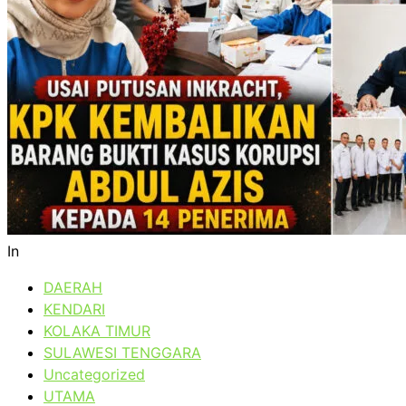
In
DAERAH
KENDARI
KOLAKA TIMUR
SULAWESI TENGGARA
Uncategorized
UTAMA