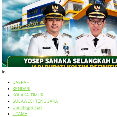
In
DAERAH
KENDARI
KOLAKA TIMUR
SULAWESI TENGGARA
Uncategorized
UTAMA