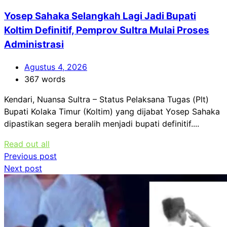
Yosep Sahaka Selangkah Lagi Jadi Bupati
Koltim Definitif, Pemprov Sultra Mulai Proses
Administrasi
Agustus 4, 2026
367 words
Kendari, Nuansa Sultra – Status Pelaksana Tugas (Plt)
Bupati Kolaka Timur (Koltim) yang dijabat Yosep Sahaka
dipastikan segera beralih menjadi bupati definitif....
Read out all
Navigasi
Previous post
Next post
pos